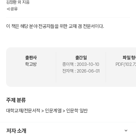
김장환 외 지음
공유
이 책은 해당 분야 전공자들을 위한 교재 겸 전문서이다.
출판사
출간일
파일 형
학고방
종이책 :
2003-10-10
PDF(102.7
전자책 :
2026-06-01
주제 분류
대학교재/전문서적 > 인문계열 > 인문학 일반
저자 소개