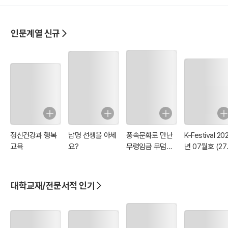
인문계열 신규
정신건강과 행복
남명 선생을 아세
풍속문화로 만난
K-Festival 20
교육
요?
무령임금 무덤의
년 07월호 (27
12가지 비밀
호)
대학교재/전문서적 인기