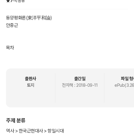
7
공유
동양평화론(東洋平和論)
안중근
목차
1 서문(序文)
2 1910년 경술 2월(음) 대한국인 안중근 여순(旅順) 옥중에서 쓰다
2.1 전감(前鑑) (前鑑 : 앞사람이 한 일을 거울삼아 스스로를 경계한
다)
출판사
출간일
파일 형
토지
전자책 :
2018-09-11
ePub(3.2
주제 분류
역사 > 한국근현대사 > 항일시대