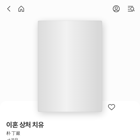
이혼 상처 치유
朴 丁巖
공유