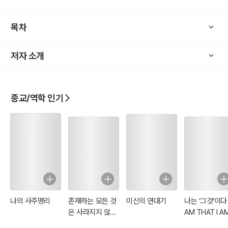
목차
책 내용은 완벽할 수는 없습니다. 추후 좀 더 많은 내용과 좋은 글을 부
가하여 증보판으로 발간할 예정입니다.
저자 소개
이 글을 쓴 저자와 편집자는 인터넷 포털사이트 DAUM에서 함께 이상
치(http://cafe.daum.net/thescar)라는 카페를 운영하고 있으며, 둘
종교/역학 인기
다 이혼상처극복하기 위해 아직도 노력중입니다.
[저자소개]
이혼상처치유카페 http://cafe.daum.net/thescar 카페지기
나의 사주명리
존재하는 모든 것
미신의 연대기
나는 ‘그것’이다 :
은 사라지지 않는
AM THAT I A
다