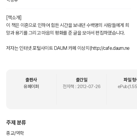
[책소개]
이 책은 이혼으로 인하여 힘든 시간을 보내던 수백명의 사람들에게 희
망과 용기를 그리고 마음의 평화를 준 글을 모아서 편집하였습니다.
저자는 인터넷 포털사이트 DAUM 카페 이상치(http://cafe.daum.ne
t/thescar)의 카페지기인 serendipity로서 카페를 운영하며 이혼으로
인한 상처를 치유하자는 의미에서 작성한 글 입니다.
실제로 카페의 회원이었거나 또는 회원인 500여명의 이혼자들에게
출판사
출간일
파일 형
많은 도움을 받았다는 호평을 받은 글입니다.
유페이퍼
전자책 :
2012-07-26
ePub(1.5
여러가지 사연으로 이혼이란 과정을 겪어야 했고 또 그 이후에 아직도
주제 분류
또는 이제 시작된 이혼으로 인하여 상처받고 방황하는 많은 분들에게
도움이 되고자 책으로 펴냈습니다.
종교/역학