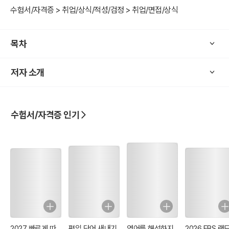
께 큰 행운을 가져다 줄 것입니다.
수험서/자격증 > 취업/상식/적성/검정 > 취업/면접/상식
미래를 열어가고 혁신을 선도해 나가는데 있어 이공계생의 역할은 매
목차
우 중요하다고 할 수 있습니다. 이 책이 국가의 동량지재(棟梁之材)를
키우는데 일조하기를 바라며 독자님들에게도 기분 좋은 행운이 가득
저자 소개
하시기를 크게 크게 축복합니다.
감사합니다.
수험서/자격증 인기
김성안 드림
2027 빠르게 따
편입 단어 새내기
영어를 해석하지
2026 EBS 랜