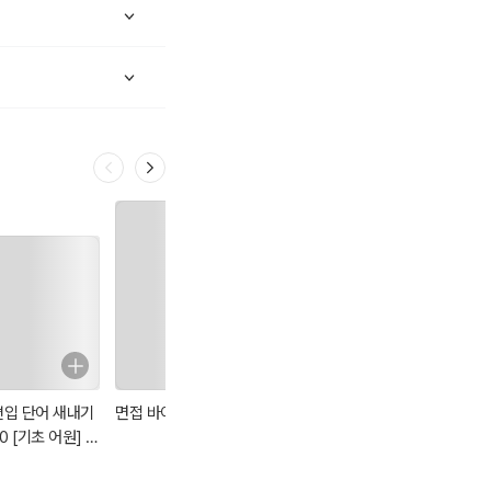
편입 단어 새내기
면접 바이블
2026 빠르게 따
2026 EBS 랜드
.0 [기초 어원] 1
는 ADsP : 1권(이
하나 공인중개사
부 - 어근편
론)+2권(빈출 족
올인원 요약집 2
보+기출&모의고
차 부동산공법