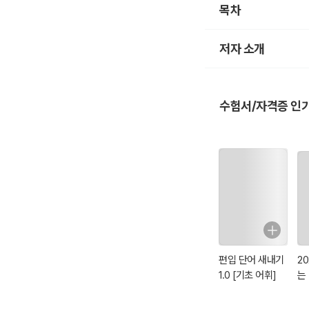
목차
저자 소개
수험서/자격증 인
편입 단어 새내기
2
1.0 [기초 어휘]
는
기