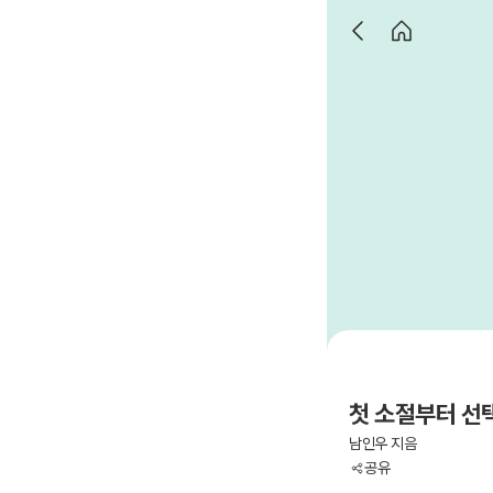
첫 소절부터 선
남인우 지음
공유