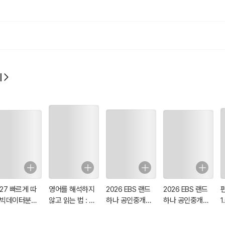
기
027 빠르게 따
영어를 해석하지
2026 EBS 랜드
2026 EBS 랜드
 빅데이터분석
않고 읽는 법 : 어
하나 공인중개사 1
하나 공인중개사
1
사 필기
떤 영문도 피할 수
차 기출문제집
예상문제집 2차
없는 Reading
부동산공법