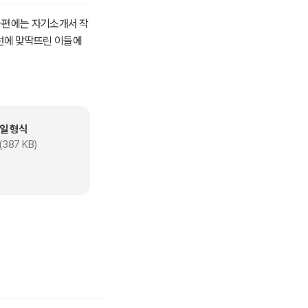
 하편에는 자기소개서 작
선에 맞딱뜨린 이들에
일 형식
(387 KB)