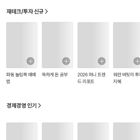
책
재테크/투자 신규
파동 눌림목 매매
독하게 돈 공부
2026 머니 트렌
워런 버핏의 투
법
드 리포트
지혜
경제경영 인기