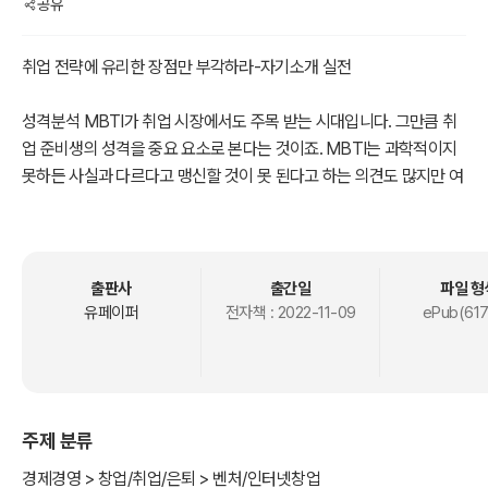
공유
취업 전략에 유리한 장점만 부각하라-자기소개 실전
성격분석 MBTI가 취업 시장에서도 주목 받는 시대입니다. 그만큼 취
업 준비생의 성격을 중요 요소로 본다는 것이죠. MBTI는 과학적이지
못하든 사실과 다르다고 맹신할 것이 못 된다고 하는 의견도 많지만 여
기서! 중요하게 보실 것은 성격을 얼마나 잘 어필하는가 입니다.
학교 공부든 토익이나 취업을 위한 공부, 자격증 취득 공부든 그 각각
에 대한 특성대로 대응을 잘하면 되는 것이 성격 특성입니다. 따라서
출판사
출간일
파일 형
기업이 원하고 직장 생활에 유리한 성격의 장점이 돋보이면 되는 것이
유페이퍼
전자책 :
2022-11-09
ePub(617
죠.
그렇다면 취업 전략은? 당연히 기업이나 직종의 특성을 맞추는 것은
기본이고 요즘은 취업 준비자의 성격 특성 MBTI에 매달린 전략이 아
주제 분류
니라 기업이 원하도록 만드는, 면접관이 반하게 만드는 자기소개서를
만들어보자는 것입니다.
경제경영 > 창업/취업/은퇴 > 벤처/인터넷창업