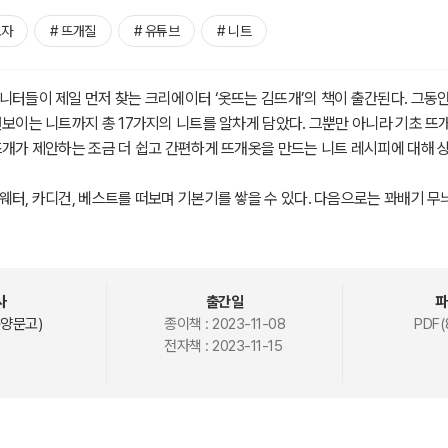
보자
# 뜨개질
# 유튜브
# 니트
니터들이 제일 먼저 찾는 크리에이터 ‘옷뜨는 김뜨개’의 책이 출간된다. 그동
선보이는 니트까지 총 17가지의 니트를 알차게 담았다. 그뿐만 아니라 기초 
뜨개가 제안하는 조금 더 쉽고 간편하게 뜨개옷을 만드는 니트 레시피에 대해 
웨터, 카디건, 베스트를 떠보며 기본기를 쌓을 수 있다. 다음으로는 꽈배기 무
기본 디자인에서 살짝 변형되었지만 전혀 다른 느낌의 니트를 만들어 볼 수 있다.
 뜨개옷을 선사한다.
사
출간일
파
하신 고객은 아래의 링크를 통해 출판사 홈페이지에서 정오표를 내려 받으시기
양문고)
종이책 :
2023-11-08
PDF(
전자책 :
2023-11-15
쉬운 니트 레시피> - 헨리넥 스웨터, 포근 꽈배기 카디건 정오표 바로가기