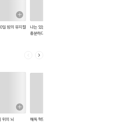
30일 밤의 뮤지컬
나는 있는 그대로
행복 호르몬
블루밍니트의 코
충분하다
바늘 플라워 & 키
링
길 위의 뇌
해독 혁명
슬로 조깅 혁명
아무튼, 요가 : 흐
름에 몸을 맡기며