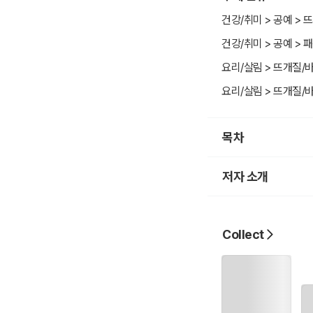
135쪽 헨리넥 스웨터,
건강/취미 > 공예 >
수정된 부분에 네모 
건강/취미 > 공예 > 패
불편을 드려 죄송합니
요리/살림 > 뜨개질/
요리/살림 > 뜨개질/바
목차
저자 소개
Collect