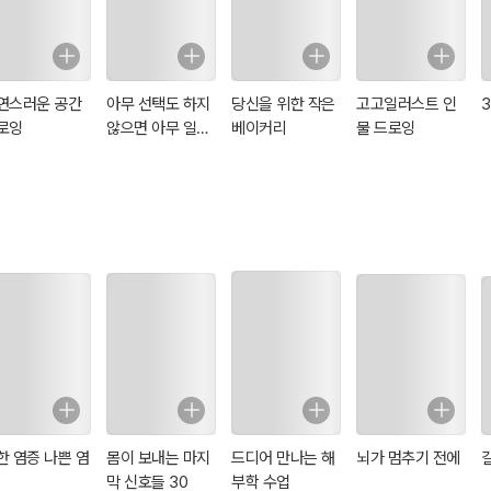
연스러운 공간
아무 선택도 하지
당신을 위한 작은
고고일러스트 인
로잉
않으면 아무 일도
베이커리
물 드로잉
일어나지 않아
한 염증 나쁜 염
몸이 보내는 마지
드디어 만나는 해
뇌가 멈추기 전에
막 신호들 30
부학 수업