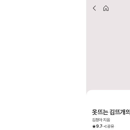
옷뜨는 김뜨개의
김정아 지음
9.7
공유