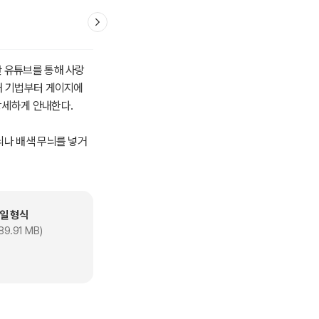
안 유튜브를 통해 사랑
뜨개 기법부터 게이지에
상세하게 안내한다.
늬나 배색 무늬를 넣거
 또한 뜨는 법이 간단하
일 형식
 바랍니다.
89.91 MB)