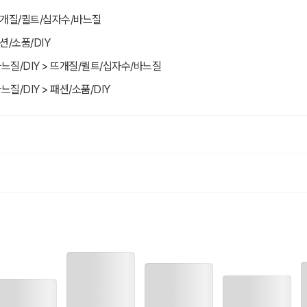
 150쪽 포근 꽈배기 카디건의 글 도안 일부 수정을 안내드립니다.
 뜨개질/퀼트/십자수/바느질
박스를 넣어 확인이 용이하도록 하였습니다.
션/소품/DIY
다.
바느질/DIY > 뜨개질/퀼트/십자수/바느질
느질/DIY > 패션/소품/DIY