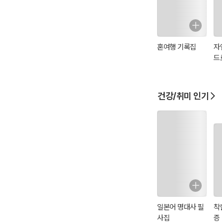
혼여행 기록집
자
드
건강/취미 인기
일본어 명대사 필
착
사집
증