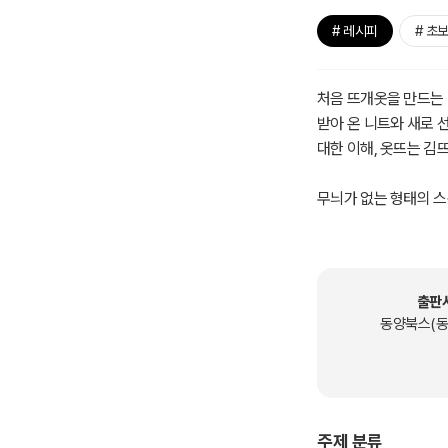
# 레시피
# 초
처음 뜨개옷을 만드는 
받아 온 니트와 새로 
대한 이해, 옷뜨는 김
무늬가 없는 형태의 스
나, 카라를 다는 등 
면서도 활용도가 높은
출판
1쇄 또는 2쇄를 구입
동양북스(동
☞ <옷뜨는 김뜨개의 
- 출판사 안내 -
주제 분류