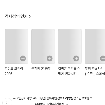
실무 백서
경제경영 인기
트렌드 코리아
독하게 돈 공부
결핍은 우리를 어
부의 추월차선
2026
떻게 변화시키는
(10주년 스페셜
가
에디션)
로그인
공지사항
FAQ
이용권 등록
개인정보처리방침
청소년보호정책
(주)알라딘커뮤니케이션