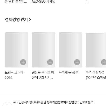
를 위한 풀필먼트
AEO·GEO 마케팅
미
기술들의 원리와 실제 응용 사례를 탐구합니다.
실무 백서
3. 산업별 디지털화
경제경영 인기
- 금융, 의료, 교육 등 주요 산업에서 디지털화가 가져오는 기회와 도전
과제를 구체적으로 분석합니다.
4. 법적·윤리적 문제와 국제적 협력의 필요성
- 디지털 경제의 확산으로 인해 발생하는 개인정보 보호, 데이터 소유
권, 암호화폐 규제와 같은 문제들을 살펴보고, 국제적 협력의 필요성을
논의합니다.
5. 미래를 향한 준비와 지속 가능한 발전
트렌드 코리아
결핍은 우리를 어
독하게 돈 공부
부의 추월차선
- 디지털 경제가 가져올 장기적인 사회적·경제적 변화와 이를 지속 가
2026
떻게 변화시키는
(10주년 스페셜
능한 방식으로 발전시키기 위한 방안을 제안합니다.
가
에디션)
이 책의 특징
로그인
공지사항
FAQ
이용권 등록
개인정보처리방침
청소년보호정책