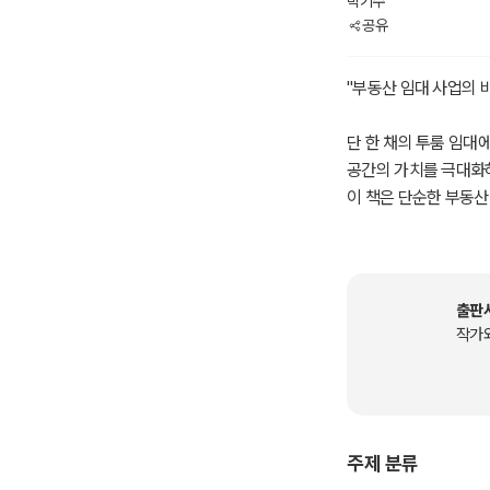
박기수
공유
"부동산 임대 사업의 
단 한 채의 투룸 임대
공간의 가치를 극대화
이 책은 단순한 부동산
법을 제시합니다. 공간
도를 높이는 실질적인
책의 핵심 내용
출판
?신경건축 디자인으로
작가
? 세입자가 ‘머물고 
?임대 사업 확장 비결:
? 작은 시작에서 안정
?위기 관리와 꾸준한 
주제 분류
? 시장 변동과 공실 