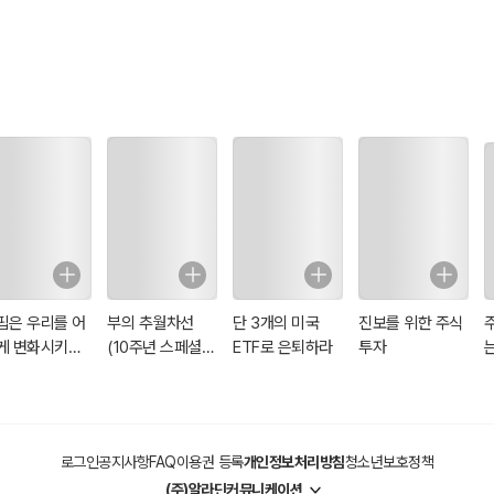
신
핍은 우리를 어
부의 추월차선
단 3개의 미국
진보를 위한 주식
게 변화시키는
(10주년 스페셜
ETF로 은퇴하라
투자
에디션)
로그인
공지사항
FAQ
이용권 등록
개인정보처리방침
청소년보호정책
(주)알라딘커뮤니케이션