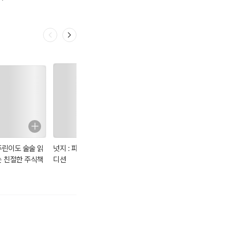
쓰는 법
조
다
주린이도 술술 읽
넛지 : 파이널 에
독하게 돈 공부
THE MONEY
는 친절한 주식책
디션
BOOK 더 머니북