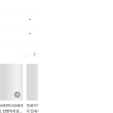
적으로 확장해왔습니다.
입니다.
것입니다.
60세부터 90세까
전세가격 상승기
전세시장의 패러
생활 속의 부동산
지, 현명하게 돈
의 전세시장의 구
다임이 변하고 있
13강 (제3판)