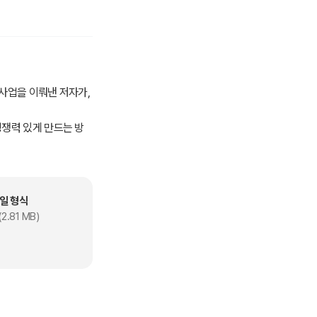
 사업을 이뤄낸 저자가,
경쟁력 있게 만드는 방
률을 낮추고 세입자 만족
일 형식
2.81 MB)