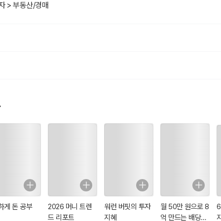
리적 연결
자 > 부동산/경매
 같은 요소들이 세입자의 행동과 만족도에 미치는 영향
법
합소득세, 재산세, 그리고 양도소득세까지
절감할 수 있는 실질적인 팁
관리
시 필수 체크 포인트
 제공하는 것을 넘어, 세입자와의 신뢰와 만족을 기반으로 임대 사업을 성공
얻은 생생한 경험담과 실수, 그리고 성공 비결까지 모두 담아낸 특별한 로드맵
해 더 큰 가치를 창출하고 싶다면,이 책이 당신의 성공적인 첫걸음이 되어줄 
하게 돈 공부
2026 머니 트렌
워런 버핏의 투자
월 50만 원으로 8
드 리포트
지혜
억 만드는 배당머