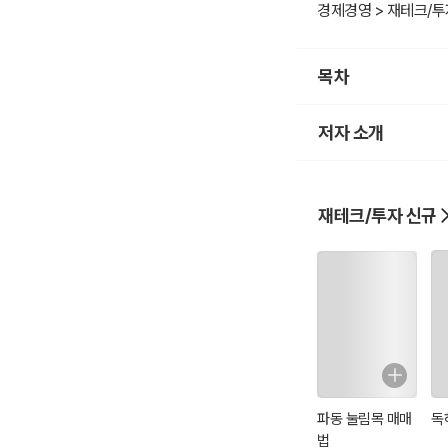
?공간과 세입자의 심
경제경영 > 재테크/투
? 빛, 색상, 구조와
?세금 절감과 신고 방
목차
? 임대소득 신고, 종
? 합법적으로 세금을 
저자 소개
?법률 문제와 리스크 
? 임대차계약서 작성 
저자는 단순히 공간을
재테크/투자 신규
이 책은 그 과정에서 
부동산 임대 사업을 통
파동 눌림목 매매
독
법