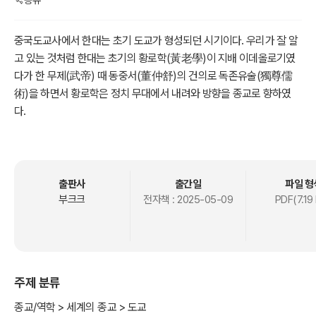
공유
중국도교사에서 한대는 초기 도교가 형성되던 시기이다. 우리가 잘 알
고 있는 것처럼 한대는 초기의 황로학(黃老學)이 지배 이데올로기였
다가 한 무제(武帝) 때 동중서(董仲舒)의 건의로 독존유술(獨尊儒
術)을 하면서 황로학은 정치 무대에서 내려와 방향을 종교로 향하였
다.
한대 사회는 종교적 분위기가 매우 팽배하였다. 동중서의 천인감응설/
천인상감설, 전국시대 때 추연이 주장한 오덕종시설에서 발전해 나온
음양재이설과 참위 학설 등 천도와 인사 사이의 감응 관계는 전 사회적
분위기를 추동하였다.
출판사
출간일
파일 형
한대의 종교적 활동은 처음에는 방선도(方仙道), 황로도(黃老道), 무
부크크
전자책 :
2025-05-09
PDF(7.19
귀도(巫鬼道) 등이 주도적 세력이었다. 그러나 그들 가운데 재수명설
(再受命說)을 주장함으로써 한대 정치 사회에 일정한 영향력을 행사
했지만, 그러나 그것은 매우 제한적이었다. 그런데 한말에 이르러 장각
의 태평도가 184년 황건농민기의를 일으킨 사건은 한나라 정권의 분
주제 분류
열과 몰락을 가져온 역사적으로 매우 중요한 사건이었다. 그것이 비록
결국에는 실패로 끝났지만, 이것은 동한 말기에 장각의 태평도를 중심
종교/역학 > 세계의 종교 > 도교