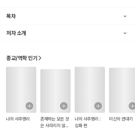
으로 일련의 종교적 성격을 갖는 집단의 민중 저항을 의미하였다. 장각
의 황건농민기의에 이어서 장수의 오두미도 역시 농민기의를 일으켰
목차
다. 그러나 장수의 오두미도는 뒤에 장로의 세력에 의해 교권을 빼앗기
면서 점차 정치적 성격을 벗어나 종교적 성격이 강화되었다. 그 결과
저자 소개
장로의 오두미도 교단은 뒤에 천사도, 정일(맹위지)도가 되었다. 그리
하여 마침내 중국 도교의 정통이 되었다.
종교/역학 인기
나의 사주명리
존재하는 모든 것
나의 사주명리 :
미신의 연대기
은 사라지지 않는
심화 편
다