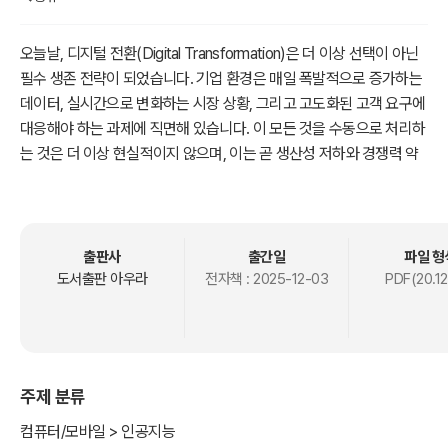
오늘날, 디지털 전환(Digital Transformation)은 더 이상 선택이 아닌
필수 생존 전략이 되었습니다. 기업 환경은 매일 폭발적으로 증가하는
데이터, 실시간으로 변화하는 시장 상황, 그리고 고도화된 고객 요구에
대응해야 하는 과제에 직면해 있습니다. 이 모든 것을 수동으로 처리하
는 것은 더 이상 현실적이지 않으며, 이는 곧 생산성 저하와 경쟁력 약
화로 이어집니다.
과거, 데이터를 수집하고, 시스템 간에 연동하며, 반복적인 백오피스
업무를 자동화하는 것은 오직 전문 개발팀만이 할 수 있는 영역이었습
니다. 복잡한 API 연동, 수많은 코드 작성, 그리고 긴 개발 기간이 필요
출판사
출간일
파일 형
했습니다.
도서출판 아우라
전자책 :
2025-12-03
PDF(20.12
그러나 이제, 이러한 복잡한 장벽을 무너뜨리는 강력한 자동화 도구, N
8N(Node-based Workflow Automation)이 기업 업무 환경에 혁신
을 가져오고 있습니다. N8N은 코드를 전혀 모르더라도 다양한 시스템
과 애플리케이션을 연결하고, 복잡한 워크플로우를 노드 기반의 직관
주제 분류
적인 인터페이스로 설계할 수 있게 합니다.
본서, 《AI 데이터 자동화: N8N (기업 업무편)》은 N8N을 활용하여 기
컴퓨터/모바일 > 인공지능