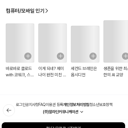
글 스프레드시
지 모든 규모의 조직에서 비용 절감과 생산성 향상을 가져올 수 있는
강력한 무기입니다. 이 책을 통해 독자 여러분은 N8N의 기본 개념을
컴퓨터/모바일 인기
익히는 것뿐만 아니라, 실제 기업 현장에서 바로 적용 가능한 자동화
설계 능력을 갖추게 될 것입니다.
이 책이 기업의 업무 자동화와 디지털 혁신을 위한 핵심 도구로서, 독
자 여러분의 조직에 실질적인 경쟁 우위를 가져다주기를 기대합니다.
N8N과 AI의 결합이 만들어내는 업무 자동화의 새로운 시대를 함께 열
어갑시다.
감사합니다.
바로바로 클로드
이게 되네? 제미
세컨드 브레인은
생존을 위한 최
with 코워크, 스
나이 완전 미친 활
옵시디언
한의 AI 교양
킬, 클로드 코드,
용법 81제
디자인
로그인
공지사항
FAQ
이용권 등록
개인정보처리방침
청소년보호정책
(주)알라딘커뮤니케이션