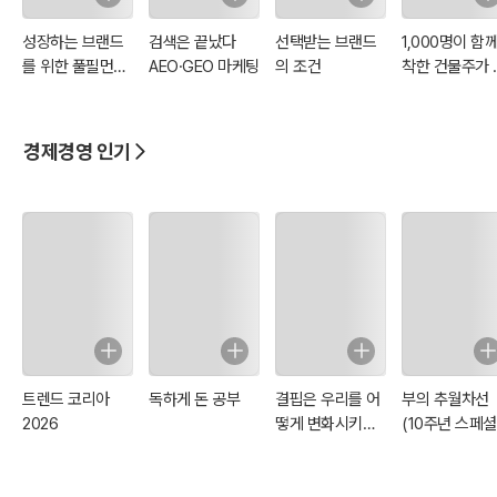
성장하는 브랜드
검색은 끝났다
선택받는 브랜드
1,000명이 함
를 위한 풀필먼트
AEO·GEO 마케팅
의 조건
착한 건물주가 
실무 백서
면 어떨까요?
경제경영 인기
트렌드 코리아
독하게 돈 공부
결핍은 우리를 어
부의 추월차선
2026
떻게 변화시키는
(10주년 스페셜
가
에디션)