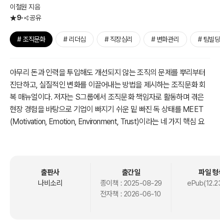
이철원 지음
9
공유
# 조직문화
# 리더십
# 직장심리
# 변화관리
# 팀빌딩
아무리 돈과 인력을 투입해도 개선되지 않는 조직의 문제를 뿌리부터
진단하고, 실질적인 변화를 이끌어내는 방법을 제시하는 조직문화 회
복 매뉴얼이다. 저자는 S그룹에서 조직문화 책임자로 활동하며 겪은
현장 경험을 바탕으로 기업이 빠지기 쉬운 밑 빠진 독 상태를 MEET
(Motivation, Emotion, Environment, Trust)이라는 네 가지 핵심 요
소로 분석한다.
출판사
출간일
파일 형
나비소리
종이책 :
2025-08-29
ePub(12.2
전자책 :
2026-06-10