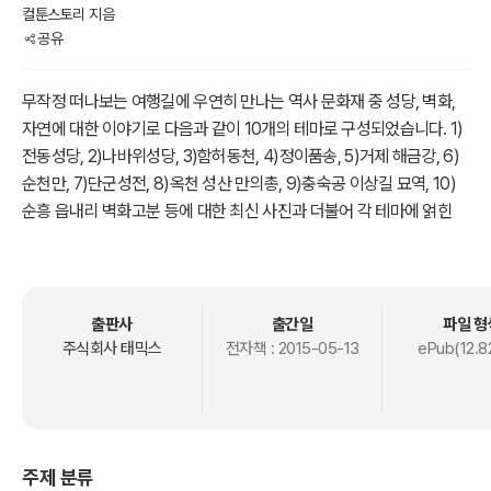
컬툰스토리 지음
공유
무작정 떠나보는 여행길에 우연히 만나는 역사 문화재 중 성당, 벽화,
자연에 대한 이야기로 다음과 같이 10개의 테마로 구성되었습니다. 1)
전동성당, 2)나바위성당, 3)함허동천, 4)정이품송, 5)거제 해금강, 6)
순천만, 7)단군성전, 8)옥천 성산 만의총, 9)충숙공 이상길 묘역, 10)
순흥 읍내리 벽화고분 등에 대한 최신 사진과 더불어 각 테마에 얽힌
재미있고 유익한 스토리입니다.
출판사
출간일
파일 형
주식회사 태믹스
전자책 :
2015-05-13
ePub(12.8
주제 분류