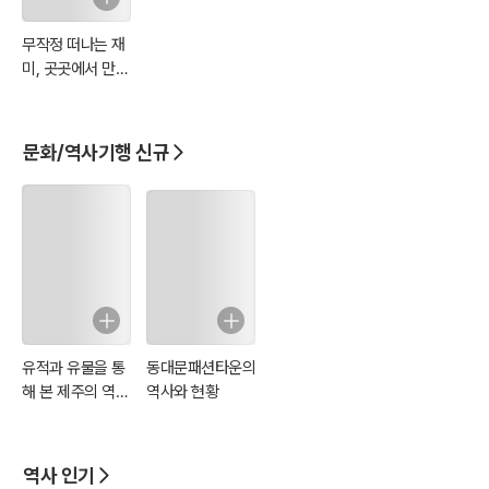
무작정 떠나는 재
미, 곳곳에서 만나
는 역사 : 다리, 서
원, 산성편
문화/역사기행 신규
유적과 유물을 통
동대문패션타운의
해 본 제주의 역사
역사와 현황
와 문화
역사 인기