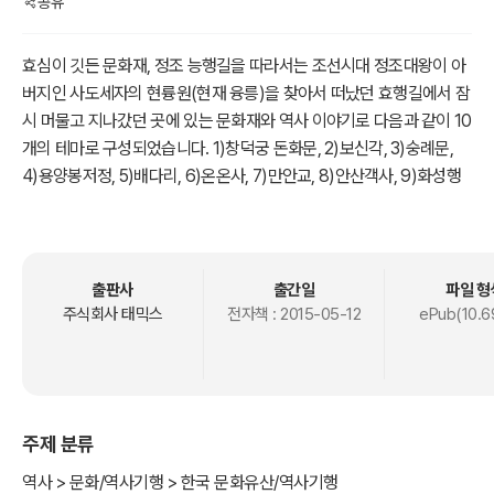
공유
효심이 깃든 문화재, 정조 능행길을 따라서는 조선시대 정조대왕이 아
버지인 사도세자의 현륭원(현재 융릉)을 찾아서 떠났던 효행길에서 잠
시 머물고 지나갔던 곳에 있는 문화재와 역사 이야기로 다음과 같이 10
개의 테마로 구성되었습니다. 1)창덕궁 돈화문, 2)보신각, 3)숭례문,
4)용양봉저정, 5)배다리, 6)온온사, 7)만안교, 8)안산객사, 9)화성행
궁, 10)용주사에 대한 사진과 더불어 각 테마에 얽힌 재미있고 유익한
스토리입니다.
출판사
출간일
파일 형
주식회사 태믹스
전자책 :
2015-05-12
ePub(10.6
주제 분류
역사 > 문화/역사기행 > 한국 문화유산/역사기행