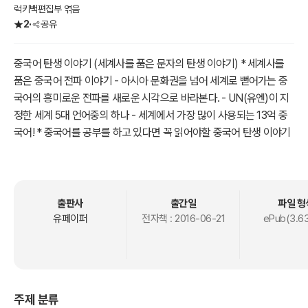
럭키백편집부 엮음
2
공유
중국어 탄생 이야기 (세계사를 품은 문자의 탄생 이야기) * 세계사를
품은 중국어 전파 이야기 - 아시아 문화권을 넘어 세계로 뻗어가는 중
국어의 흥미로운 전파를 새로운 시각으로 바라본다. - UN(유엔)이 지
정한 세계 5대 언어중의 하나 - 세계에서 가장 많이 사용되는 13억 중
국어! * 중국어를 공부를 하고 있다면 꼭 읽어야할 중국어 탄생 이야기
* 중문학 학생이라면 한번쯤 탐독해야 할 흥미진진한 중국어 스토리
중국의 언어와 문자 중국의 한자의 기원의 전설은 ‘창힐(倉頡)’이라는
사람이 만들었다고 전하나 그때는 ‘창힐’이라는 인물은 황제의 사관으
로서 후대 ‘순자, 여씨춘추, 한비자’의 사상가에 의해서 신격화 되었을
출판사
출간일
파일 형
뿐이다. 비록 한자의 기록문화를 집대성한 것에 대해서는 높이 살수 있
유페이퍼
전자책 :
2016-06-21
ePub(3.6
지만 언어와 문자는 어느 한 사람에 의해서 탄생되고 완성되기는 어렵
고 고대에서 현대인의 누적된 사회/문화 및 역사 형성을 통해 발전해
나가는 현재 진행형의 언어 문자라고 말할 수 있다. 중국어’라는 명칭
은 중국 인구의 대다수를 차지하는 한민족(漢民族)의 언어 즉 한어
주제 분류
(漢語)라고도 한다. 중국의 11억 명과 해외로 진출한 화교, 이민족이