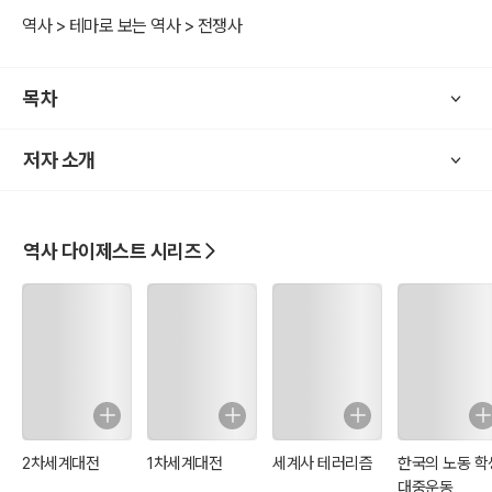
의 여러 양상을 분석해 보면 군사적 침략, 반격, 공격수단에 의한 간섭,
역사 > 테마로 보는 역사 > 전쟁사
방위, 억제적 방어, 세력경합, 비침략적 적대, 유화(宥和), 항복·점령·합
병 등의 여러 국면이 있다. 그리고 대립 또는 적대관계에 있는 당사국
가(群)외의 제3국(群)이 취할 수 있는 행동유형은 전쟁(분쟁) 회피 또
목차
는 평화를 위한 세력균형, 전쟁(분쟁) 회피 또는 평화를 위한 일시적 동
맹, 교전국 쌍방에 대한 지원·조정·중재 및 기타의 주선·엄정중립·무교
저자 소개
섭 등의 여러 양상을 취하게 된다.
역사 다이제스트 시리즈
2차세계대전
1차세계대전
세계사 테러리즘
한국의 노동 학
대중운동