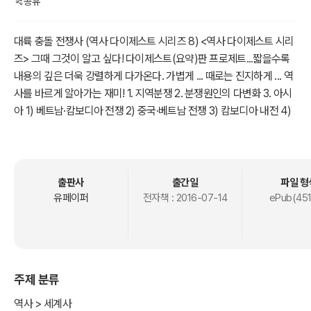
공유
대륙 충돌 전쟁사 (역사 다이제스트 시리즈 8) <역사 다이제스트 시리
즈> 그때 그것이 알고 싶다! 다이제스트(요약)판 프로제트...짧을수록
내용의 깊은 더욱 강렬하게 다가온다. 가볍게 ... 때로는 진지하게 ... 역
사를 바르게 알아가는 재미! 1. 지역분쟁 2. 분쟁원인의 다변화 3. 아시
아 1) 베트남·캄보디아 전쟁 2) 중국·베트남 전쟁 3) 캄보디아 내전 4)
베트남 전쟁 5) 중·러 분쟁 4. 중동 1) 중동전쟁 2.1 제1차 중동전쟁 2) 1
980년 이후의 정세 3) 팔레스타인 4) 팔레스타인 해방기구 5) 레바논
내전 6) 이란의 미국인 인질 사태 7) 소련의 아프가니스탄 침공 8) 이
란·이라크 전쟁 9) 미국과 리비아의 분쟁 10) 인도·파키스탄 분쟁 11)
출판사
출간일
파일 형
스리랑카 인종분쟁 12) 보스니아 내전종식 13) 체첸사태 5. 아프리카
유페이퍼
전자책 :
2016-07-14
ePub(451
1) 앙골라 내전 2) 차드 내전 3) 콩고 내전 4) 에티오피아·소말리아 영
토분쟁 5) 에리트리아 분리독립분쟁 6. 아메리카 1) 포클랜드 전쟁 2)
미국의 그레나다 침공 3) 나카라과 내전 국제정치의 장(場)인 국제사
회에 있어 국가와 국가 또는 국가군(群)과 국가군간의 관계유형은 적
주제 분류
응과 대립 또는 우호와 적대의 기본관계로 분류된다. 그중 대립은 경쟁
이나 충돌의 관계에서 분쟁이나 전쟁을 일으키게 된다. 또한 적대관계
역사 > 세계사