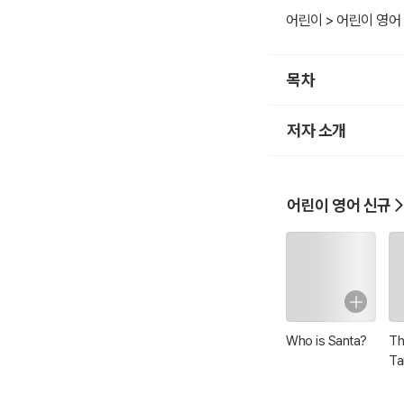
아들 페르디난드는 홀로
어린이 > 어린이 영어
있어 밀라노의 신하들과
모두 프로스페로의 암
목차
토니오와 알론소를 꾸
에는 미란다와 페르디
저자 소개
어린이 영어 신규
Who is Santa?
Th
Ta
Fr