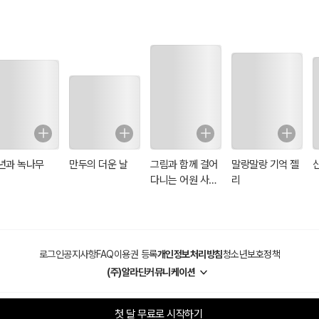
년과 녹나무
만두의 더운 날
그림과 함께 걸어
말랑말랑 기억 젤
다니는 어원 사전
리
(일러스트 특별
판)
로그인
공지사항
FAQ
이용권 등록
개인정보처리방침
청소년보호정책
(주)알라딘커뮤니케이션
첫 달 무료로 시작하기