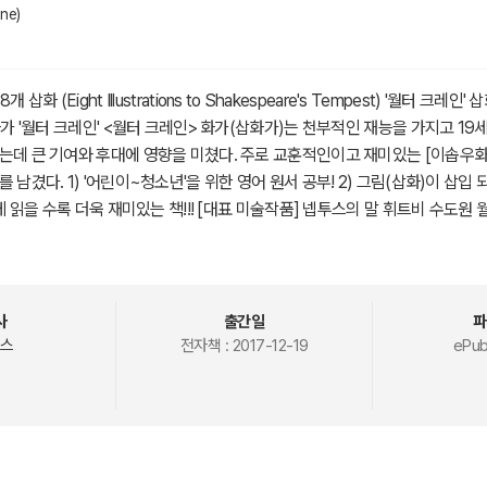
ne)
삽화 (Eight Illustrations to Shakespeare's Tempest) '월터 크레
화가 '월터 크레인' <월터 크레인> 화가(삽화가)는 천부적인 재능을 가지고 19
는데 큰 기여와 후대에 영향을 미쳤다. 주로 교훈적인이고 재미있는 [이솝우화]
 남겼다. 1) '어린이~청소년'을 위한 영어 원서 공부! 2) 그림(삽화)이 삽입
함께 읽을 수록 더욱 재미있는 책!!! [대표 미술작품] 넵투스의 말 휘트비 수도원
스펜서를 위한 삽화 어린이를 위한 이솝우화 그림형제 동화 다수 <템페스트>
질투심어린 동생 안토니오는 나폴리의 왕 알론소와 짜고 프로스페로를 그의 딸
 충신 곤잘로의 기지로 식량과 마법책을 실은 프로스페로의 배는 한 섬에 당
 이 섬에서 강력한 마법을 익힌다. 이 섬은 원래 마녀 시코락스가 공기의 정령
사
출간일
파
로스페로가 섬에 당도하기전에 시코락스는 이미 사망하였고 그의 아들 켈리반
스
전자책 :
2017-12-19
ePub
켈리반을 격퇴하여 켈리반과 에어리얼의 주인이 된다. 섬에서 지낸 지 12년이
스리던 프로스페로는 안토니오와 알론소가 탄 배를 발견한다. 분노에 찬 프로
아올 것을 명하고 마법의 힘으로 폭풍을 일으킨다. 안토니오와 알론소 일행은
진다. 알론소와 안토니오 그리고 알론소의 동생 세바스찬은 일행과 떨어져 섬
니오는 세바스찬에게 모반을 일이키도록 획책하나 에어리얼의 방해로 실패하고 