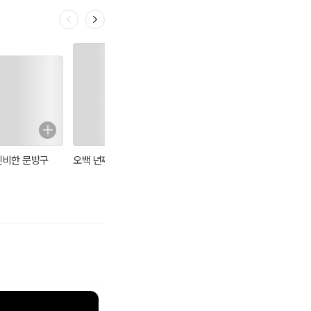
신비한 문방구
오백 년째 열다섯
상담 교사 추락 사
2026 아홉 살에
건
시작하는 똑똑한
초등신문 4