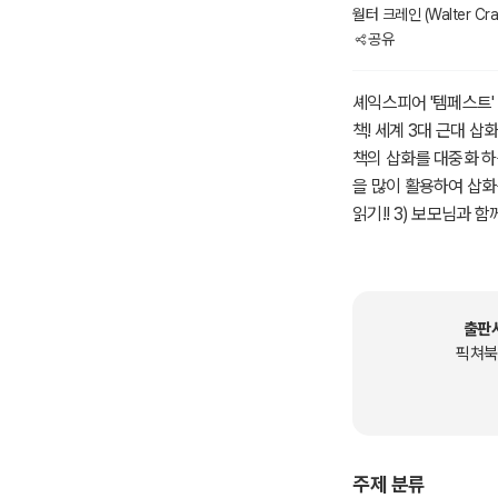
월터 크레인 (Walter Cra
공유
셰익스피어 '템페스트' 8개 
책! 세계 3대 근대 삽
책의 삽화를 대중화 하
을 많이 활용하여 삽화를
읽기!! 3) 보모님과 
상화 페어리 퀴니 드 
라노의 공작이었다. 
추방한다. 프로스페로의
게 된다. 프로스페로는
출판
스리고 있었으나, 프
픽쳐북
있었다. 프로스페로는 
얼을 부리며 섬을 다
리얼에게 알론소를 잡
상륙하나 뿔뿔이 흩어
주제 분류
가 잠이 든 사이 안토