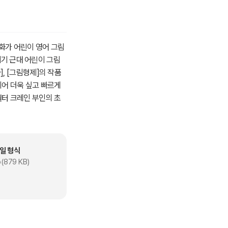
인' 삽화가 어린이 영어 그림
세기 근대 어린이 그림
, [그림형제]의 작품
 되어 더욱 싶고 빠르게
 월터 크레인 부인의 초
 줄거리 프로스페로는 밀
 미란다와 함께 바다로
도하여 12년간을 보내
 에어리얼을 부리며 다
일 형식
이 에이리얼을 부리고
(879 KB)
 지나 켈리반과 에어리
스페로는 켈리반과 에어
 난파되어 간신히 섬에
에 상륙하였다. 알론소
만다. 한편, 알론소의