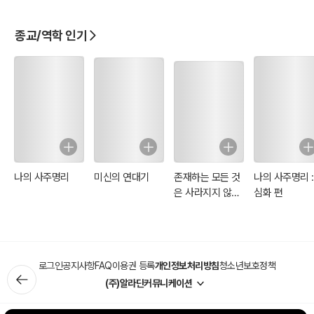
독보적인 학자이다. 그는 밥 존스 대학에서 Ph. D.를 받았으나 그 학교
의 신학 노선과는 일치하지 않는다. 럭크만 박사는 현재 미국 플로리다
종교/역학 인기
주 펜사콜라에 있는 성경침례교회(Bible Baptist Church)의 담임목
사이며, 펜사콜라성경신학원(Pensacola Bible Institute)의 설립자이
자 원장으로서 40년간 학생들을 가르쳐 오고 있다. 그는 주석서와 성
경 교리에 관한 150여 권이 넘는 책의 저자이며, 세계 전역에 있는 성
경대로 믿는 사람들의 존경받는 스승이다.
나의 사주명리
미신의 연대기
존재하는 모든 것
나의 사주명리 :
은 사라지지 않는
심화 편
다
로그인
공지사항
FAQ
이용권 등록
개인정보처리방침
청소년보호정책
(주)알라딘커뮤니케이션