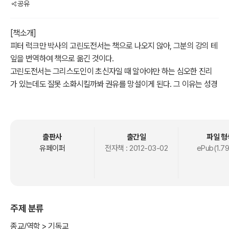
공유
[책소개]
피터 럭크만 박사의 고린도전서는 책으로 나오지 않아, 그분의 강의 테
잎을 번역하여 책으로 옮긴 것이다.
고린도전서는 그리스도인이 초신자일 때 알아야만 하는 심오한 진리
가 있는데도 잘못 소화시킬까봐 권유를 망설이게 된다. 그 이유는 성경
을 제대로 알지 못한 사람들이 아무 성경 구절이나 붙들고 교리로 삼으
려는 위험한 경향이 있기 때문이다. 성경은 하나님의 말씀이요 진리이
다. 그러나 모두 다 교회 시대의 거듭난 성도들을 위하여 기록된 것이
아니다. 성경은 유대인, 이방인, 하나님의 교회, 이 세 대상을 위하여 기
출판사
출간일
파일 형
록되었다(고전 10:32). 그러므로 성경을 공부할 때는 그 글이 누구에
유페이퍼
전자책 :
2012-03-02
ePub(1.7
게 기록되었는가를 아는 것이 중요하다. "네가 진리의 말씀을 올바로
나누어 자신이 하나님 앞에 부끄럽지 않은 일꾼으로 인정받도록 공부
하라"딤후 2:15). 여기에서 “나눈다”는 것은 세대적 진리 뿐아니라, 어
느 구절이 누구에게 말하고 있는가도 포함된다. 성경 구절 하나하나에
주제 분류
다 교리를 정립시킨다면, 얼마나 혼란스러울가를 상상해 보라.
고린도 교회는 육신적인 교회의 유형이었다. 자연인은 거듭나지 않은
종교/역학 > 기독교