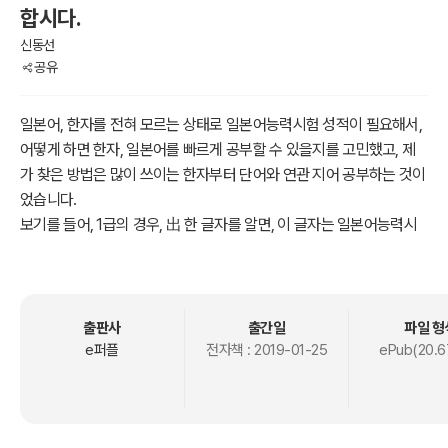
합시다.
신동선
공유
일본어, 한자를 전혀 모르는 상태로 일본어능력시험 성적이 필요해서,
어떻게 하면 한자, 일본어를 빠르게 공부할 수 있을지를 고민했고, 제
가 찾은 방법은 많이 쓰이는 한자부터 단어와 연관 지어 공부하는 것이
었습니다.
보기를 들어, 1급의 경우, 出 한 글자를 알면, 이 글자는 일본어능력시
험 5-1급에 나오는 단어 중, 81개 단어에 포함되어 있기 때문에 81개
단어의 의미를 유추할 수 있고, 日, 大, 人, 一 4개의 한자를 더하면 35
0개의 단어, 手, 物, ?, 合, 生까지, 상위 10개의 한자만 알아도 653개
의 단어의 뜻을 유추할 수 있게 됩니다. 이런 식으로 빈도수가 높은 한
출판사
출간일
파일 형
자부터 공부하는 방법을 썼고, 제가 공부했던 내용을 독자들의 열화와
e퍼플
전자책 :
2019-01-25
ePub(20.6
같은(...) 요청으로 출판하게 되었습니다.
즉, 이 책은 제가 정리하고 공부했던 노트입니다.