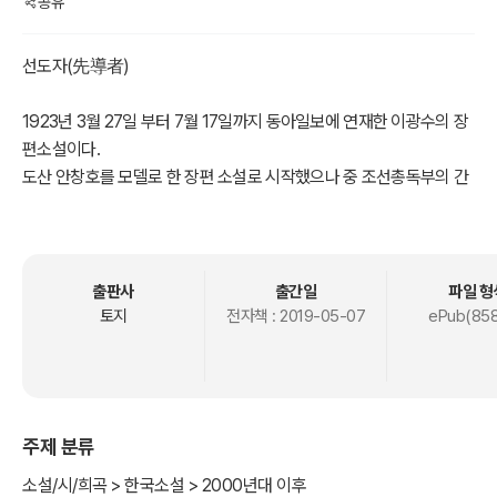
공유
선도자(先導者)
1923년 3월 27일 부터 7월 17일까지 동아일보에 연재한 이광수의 장
편소설이다.
도산 안창호를 모델로 한 장편 소설로 시작했으나 중 조선총독부의 간
섭으로 중편 부분에서 연재가 중단되었다.
-책 속으로-
출판사
출간일
파일 형
토지
전자책 :
2019-05-07
ePub(858
이 전보가 과연일까. 아아, 과연일까. 그렇다 하면 진실로 조선 백성은
그의 차 지도자를 잃어 버렸구나! 이 항목! 그 는 타고 난 애국자요 지도
자였었다. 그에게는 집도 없었고, 재산도 없었고, 몸도 이름도 없었고,
오직 조선의 땅과 사람 이 있었을 뿐이라. 사십 평생에 그의 모든 생각
주제 분류
과 모든 말 과 모든 행실은 오지 어찌하면 조선 백성을 자 살게 할까.
소설/시/희곡 > 한국소설 > 2000년대 이후