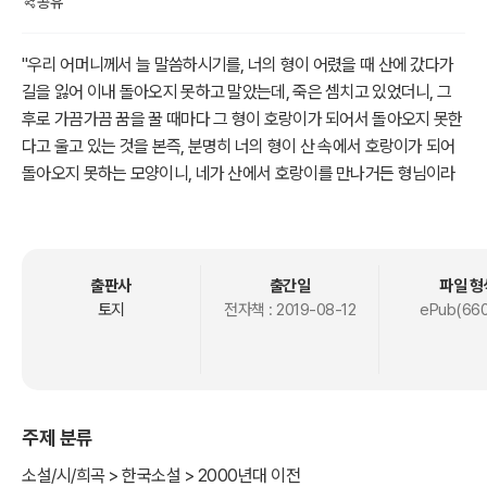
공유
"우리 어머니께서 늘 말씀하시기를, 너의 형이 어렸을 때 산에 갔다가
길을 잃어 이내 돌아오지 못하고 말았는데, 죽은 셈치고 있었더니, 그
후로 가끔가끔 꿈을 꿀 때마다 그 형이 호랑이가 되어서 돌아오지 못한
다고 울고 있는 것을 본즉, 분명히 너의 형이 산 속에서 호랑이가 되어
돌아오지 못하는 모양이니, 네가 산에서 호랑이를 만나거든 형님이라
부르고 자세한 이야기를 하라고 하시었는데, 이제 당신을 뵈오니 꼭 우
리 형님 같아서 그럽니다. 그래, 그 동안 이 산 속에서 얼마나 고생을 하
셨습니까?”
출판사
출간일
파일 형
하고 눈물까지 글썽글썽해 보였습니다.
토지
전자책 :
2019-08-12
ePub(660
그러니까, 호랑이도 가만히 생각하니, 자기가 누구의 아들인지 그것도
모르겠거니와, 낳기도 어디서 낳았는지 어릴 때 일도 도무지 모르겠으
므로, 그 사람 말같이 자기가 나무꾼의 형이었을지도 모른다는 생각이
주제 분류
들었습니다. 그렇게 생각하기 시작하자 어머니를 그렇게 오래 뵙지 못
하고 혼자 산속에서 쓸쓸히 지내온 일이 슬프게 생각되어서,
소설/시/희곡 > 한국소설 > 2000년대 이전