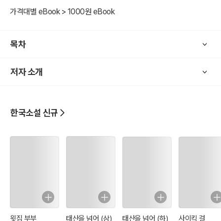
가격대별 eBook > 1000원 eBook
"아이고, 얘야, 그래 어머니께선 지금도 안녕히 계시냐?”
하고 눈물을 흘렸습니다.
목차
"예, 안녕하시기야 하지만, 날마다 형님 생각을 하고 울고만 계십니다.
저자 소개
오늘 이렇게 만났으니, 어서 집으로 가서 어머님을 뵙시다.”
하고, 나무꾼이 조르니까,
한국소설 신규
"얘야, 내 마음은 지금 단숨에라도 뛰어가서 어머님을 뵙고, 그 동안 불
효한 죄를 빌고 싶다만, 내가 이렇게 호랑이 탈을 쓰고서야 어떻게 갈
수가 있겠느냐……. 내가 가서 뵙지는 못하나마, 한 달에 두 번씩 돼지나
한 마리씩 갖다 줄 터이니, 네가 내 대신 어머님 봉양이나 잘 해 드려
라.”
윗집 부부
태산을 넘어 (상)
태산을 넘어 (하)
사이킥 걸