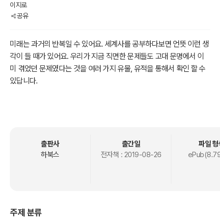
이지로
공유
미래는 과거의 반복일 수 있어요. 세계사를 공부하다보면 언뜻 이런 생
각이 들 때가 있어요. 우리가 지금 직면한 문제들도 고대 문명에서 이
미 겪었던 문제였다는 것을 여러 가지 유물, 유적을 통해서 확인 할 수
있답니다.
세계사는 공부를 하면 할수록 신비함이 가득해요. 이 책은 이런 신비함
의 밑바탕이 될 수 있도록 세계사 용어에 대해서 간략하게 이야기를 해
요. 세계사를 처음 접하는 이들에게 도움이 될 것이라고 믿어요.
출판사
출간일
파일 형
하북스
전자책 :
2019-08-26
ePub(8.7
주제 분류