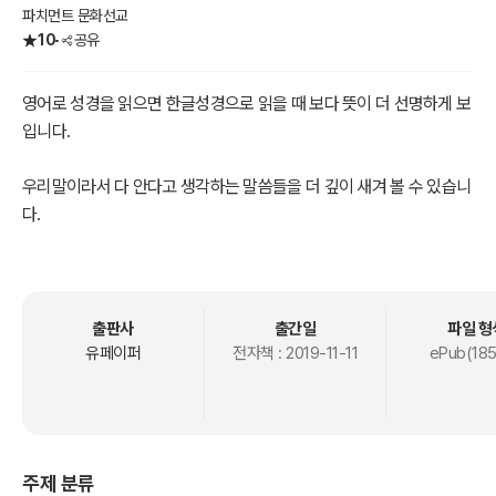
파치먼트 문화선교
10
공유
영어로 성경을 읽으면 한글성경으로 읽을 때 보다 뜻이 더 선명하게 보
입니다.
우리말이라서 다 안다고 생각하는 말씀들을 더 깊이 새겨 볼 수 있습니
다.
이 책을 통해서 하나님의 말씀을 더 가까이 하며 영어실력 향상에 도움
이 되기를 원합니다.
출판사
출간일
파일 형
유페이퍼
전자책 :
2019-11-11
ePub(185
주제 분류