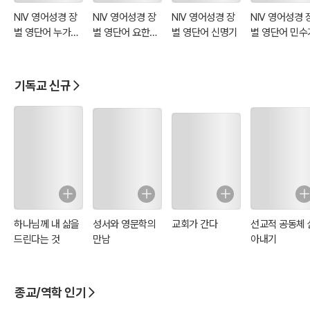
NIV 영어성경 장
NIV 영어성경 장
NIV 영어성경 장
NIV 영어성경 
별 영단어 누가복
별 영단어 요한복
별 영단어 신명기
별 영단어 민수
음
음
기독교 신규
하나님께 내 삶을
성서와 영문학의
교회가 간다
선교적 공동체 
드린다는 것
만남
아내기
종교/역학 인기