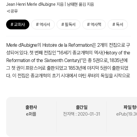
Jean Henri Merle d’Aubigne 지음 | 남태현 옮김 지음
공유
# 교회사
# 역사서
# 필독서
# 역사책
# 독서
Merle d'Aubigne의 Histoire de la Reformation은 2개의 전집으로 구
성되어 있다. 첫 번째 전집인 "16세기 종교개혁의 역사(History of the
Reformation of the Sixteenth Century)"은 총 5권으로, 1835년에
그 첫 권이 프랑스어로 출판되었고 1853년에 마지막 5권이 출판되었
다. 이 전집은 종교개혁의 초기 시대에서 마틴 루터의 독일을 시작으로
해서 수많은 개혁자들이 활동한 유럽 모든 나라에서의 개혁운동을 조
명하고 있다. 그는 이 책들로 인해서 프랑스 교회사 역사가들 중에서
최고의 위치를 얻게 된다. 프랑스어로 출판된 이 책들은 유럽의 대부분
의 언어로 번역되었고, 유럽과 미국에서 대단한 호평을 받았다. 후속으
출판사
출간일
파일 형
로 1863년과 1878년 사이에 프랑스어로 출판된 "칼뱅 시대의 유럽 종
e퍼플
전자책 :
2020-01-31
ePub(19.3
교개혁의 역사(The History of the Reformation in Europe in the Ti
me of Calvin)"은 8권으로 구성되어 있는데, 마지막 3권은 그의 사후
에 출판되었다. 이 전집은 전작에 이어서 전 유럽에서 진행된 종교개혁