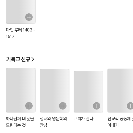
마틴 루터 1483 -
1517
기독교 신규
하나님께 내 삶을
성서와 영문학의
교회가 간다
선교적 공동체 
드린다는 것
만남
아내기