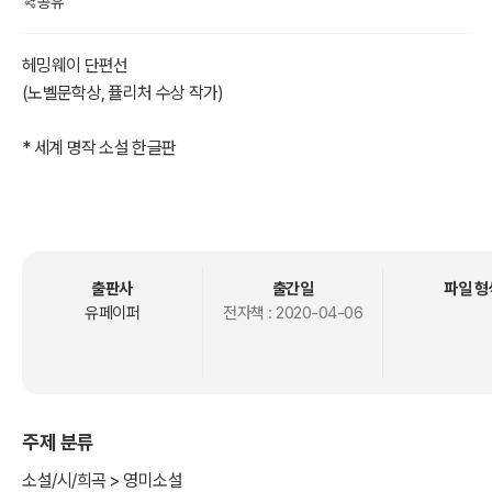
공유
헤밍웨이 단편선
(노벨문학상, 퓰리처 수상 작가)
* 세계 명작 소설 한글판
1. 《살인청부업자》
2. 《인디언 부락》
3. 《흰 코끼리를 닮은 언덕》
출판사
출간일
파일 형
작가: 어니스트 헤밍웨이
유페이퍼
전자책 :
2020-04-06
Ernest Miller Hemingway (1899년 ~ 1961년) 미국 작가.
은공훈장, 퓰리처상, 노벨상 등을 수상했다.
*태양은 또 다시 떠오른다 The Sun Also Rises (1926년)
주제 분류
*무기여 잘 있거라 A Farewall to Arms (1929년)
*누구를 위하여 종은 울리나 For Whom the Bell Tolls (1940년)
소설/시/희곡 > 영미소설