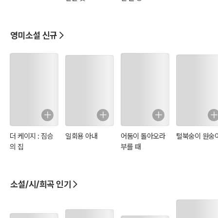
영미소설 신규
더 케이지 : 짐승
일회용 아내
어둠이 돌아오라
털북숭이 원숭
의 집
부를 때
소설/시/희곡 인기