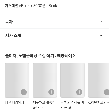
*노인과 바다 The Old Man and the Sea (1952년)
가격대별 eBook > 3000원 eBook
목차
저자 소개
퓰리처, 노벨문학상 수상 작가 : 헤밍웨이
다른 나라에서
깨끗하고, 불빛이
두 개의 심장을 가
킬리만자로의 
환한 곳
진 큰 강