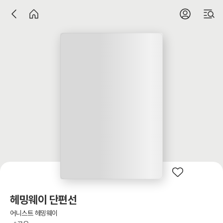
헤밍웨이 단편선
어니스트 헤밍웨이