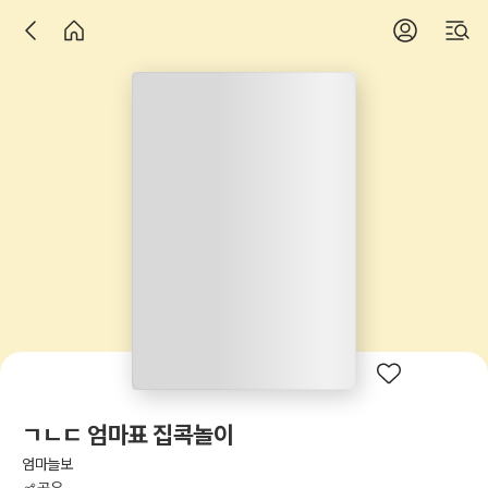
ㄱㄴㄷ 엄마표 집콕놀이
엄마늘보
공유