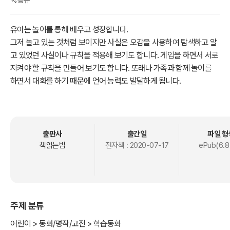
유아는 놀이를 통해 배우고 성장합니다.
그저 놀고 있는 것처럼 보이지만 사실은 오감을 사용하여 탐색하고 알
고 있었던 사실이나 규칙을 적용해 보기도 합니다. 게임을 하면서 서로
지켜야 할 규칙을 만들어 보기도 합니다. 또래나 가족과 함께 놀이를
하면서 대화를 하기 때문에 언어 능력도 발달하게 됩니다.
특히 집에서 하는 놀이는 아이들의 호기심을 자극하고 지적 능력을 계
발시키는 데 있어 매우 뛰어납니다. 때로는 비싼 돈을 주고 산 장난감
보다 집에서 굴러다니는 택배 상자 하나, 주방에서 흔히 보는 냄비 하
출판사
출간일
파일 형
나가 더 신나고 재밌는 놀이 도구가 되기도 합니다.
책읽는밤
전자책 :
2020-07-17
ePub(6.8
이 책에는 집에서 흔히 보는 재료로 쉽게 만들고 놀 수 있는 14가지 놀
이 활동이 담겨 있습니다. 누구나 쉽게 보고 따라 할 수 있도록 3단계로
간단하게 활동이 정리되어 있습니다. 간단하게 활용할 수 있는 유용한
주제 분류
영어표현도 담겨 있습니다. 아이들과 함께 놀이를 하며 즐거운 시간을
보내시길 바랍니다.
어린이 > 동화/명작/고전 > 학습동화