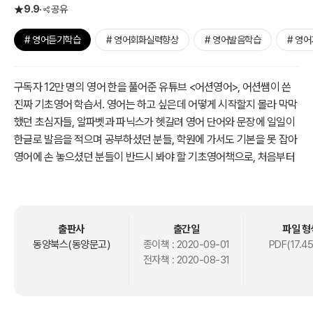
9.9
공유
# 영어듣기학습
# 영어회화실력향상
# 영어발음학습
# 영
구독자 12만 명의 영어 한을 풀어준 유튜브 <어션영어>, 어션쌤이 쓴
진짜 기초영어 학습서. 영어는 하고 싶은데 어떻게 시작할지 몰라 막막
했던 초심자들, 알파벳과 파닉스가 헷갈려 영어 단어와 문장에 일일이
한글로 발음을 적으며 공부하셨던 분들, 학원에 가서도 기본을 못 잡아
영어에 손 놓으셨던 분들이 반드시 봐야 할 기초영어책으로, 처음부터
영어공부를 시작하고 싶은 분들의 눈높이에 딱 맞는 쉬운 구성으로 되
어 있다. 알파벳과 파닉스부터 시작해서, 단어와 표현만으로 문법을 모
르더라도 문장 패턴을 통해 다양한 문장을 만들 수 있다.
출판사
출간일
파일 형
혼자 책으로 공부하다 보면 한계를 느낄 수도 있어, <어션영어> 유튜
동양북스(동양문고)
종이책 :
2020-09-01
PDF(17.4
전자책 :
2020-08-31
브에서는 강의를 무료로 제공하고 있다. 매일 4페이지의 부담 없는 학
습량으로, 왕초보 과정 - 초보 과정 - 기초 과정 - 실전 회화 과정을 차
근차근 완료하여 영어에 자신감을 갖자.