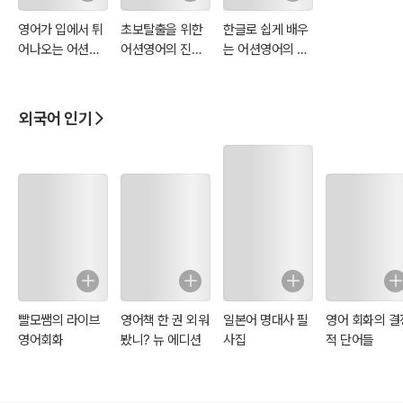
영어가 입에서 튀
초보탈출을 위한
한글로 쉽게 배우
어나오는 어션영
어션영어의 진짜
는 어션영어의 진
어의 진짜 기초영
기초영어 완결편
짜 기초영어 파닉
어 패턴영어편
스편
외국어 인기
빨모쌤의 라이브
영어책 한 권 외워
일본어 명대사 필
영어 회화의 결
영어회화
봤니? 뉴 에디션
사집
적 단어들