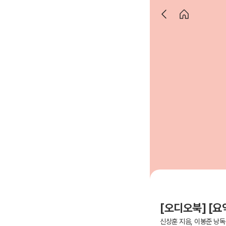
[오디오북] [
신상훈 지음, 이봉준 낭독