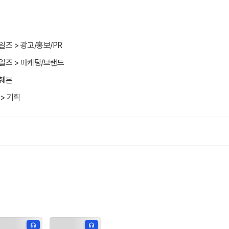
일즈 > 광고/홍보/PR
일즈 > 마케팅/브랜드
발췌본
> 기획