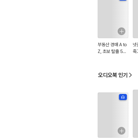
부동산 경매 A to
넷
Z, 초보 탈출 5가
죽
지 핵심 전략
회
오디오북 인기