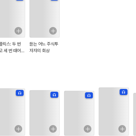
플릭스: 두 번
듣는 어느 주식투
고 세 번 태어난
자자의 회상
사