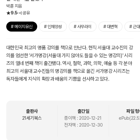
박훈 지음
9.5
공유
# 메이지유신
# 인재양성
# 사무라이
# 대변혁
# 근
대한민국 최고의 명품 강의를 책으로 만난다. 현직 서울대 교수진의 강
의를 엄선한 '서가명강(서울대 가지 않아도 들을 수 있는 명강의)' 시리
즈의 열네 번째 책이 출간됐다. 역사, 철학, 과학, 의학, 예술 등 각 분야
최고의 서울대 교수진들의 명강의를 책으로 옮긴 서가명강 시리즈는
독자들에게 지식의 확장과 배움의 기쁨을 선사하고 있다.
<메이지유신을 설계한 최후의 사무라이들>의 저자 서울대학교 동양
사학과 박훈 교수는 메이지유신의 토대를 닦은 4명의 사무라이인 요
시다 쇼인, 사카모토 료마, 사이고 다카모리, 오쿠보 도시미치를 중심
출판사
출간일
파일 형
으로 일본사를 풀어냈다. 여러 언론에서 칼럼 연재 및 강의와 집필 등
21세기북스
종이책 :
2020-12-21
ePub(22.5
전자책 :
2020-12-30
으로 일본에 대한 이해를 도왔던 저자는, 필사의 도약과 비극적인 최후
등 극적인 삶을 살았던 근대 일본을 만든 혁명가들을 조명한다. 메이지