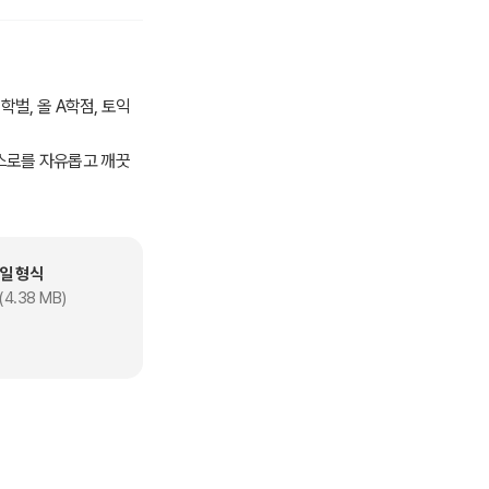
벌, 올 A학점, 토익
스로를 자유롭고 깨끗
일 형식
파, 돈 맛을 알아버린
(4.38 MB)
 목숨을 거는 취준파들의
대변하려는 콩트로 이루어
성되어 있다.
대질을 달게 받겠다.
간 광대가 무사히 되돌