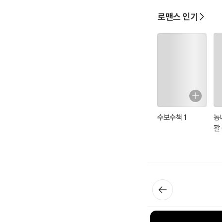
로맨스 인기
수보수책 1
농
활 