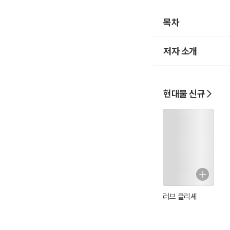
아오기만 기다릴 뿐이
목차
2021. 4.25.
저자 소개
방배동 아파트에서
현대물 신규
러브 클리셰