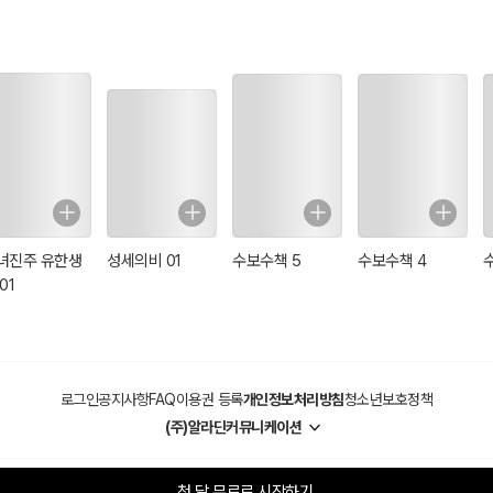
녀진주 유한생
성세의비 01
수보수책 5
수보수책 4
01
로그인
공지사항
FAQ
이용권 등록
개인정보처리방침
청소년보호정책
(주)알라딘커뮤니케이션
첫 달 무료로 시작하기