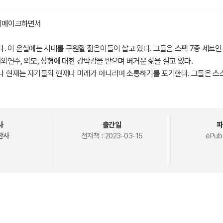
 리메이크하면서
. 이 온실에는 시대를 구원할 젊은이들이 살고 있다. 그들은 스펙 7종 세트인 학
 해외연수, 외모, 성형에 대한 강박감을 받으며 버거운 삶을 살고 있다.
나 현재는 자기들의 현재나 미래가 아니라며 소통하기를 포기한다. 그들은 스
지만 어른들의 아바타가 되고 있다.
는 늪에서 어른들의 고통을 외면하고 있다.
뒤집어쓰고 황폐한 감옥 속에서 고독을 씹고 있다.
사랑도 즐기려 한다.
사
출간일
파
 치열한 각축을 벌이고 있다. 대학은 공붓벌레인 고시파, 건수에 민감한 낭만
판사
전자책 :
2023-03-15
ePub
념을 거는 참여파, 대학에서 졸업장 하나 건지려는 간판파, 주야장천 취업에
들』 연작소설은 예의 다섯 개의 파들로, 몽타주 한 주인공을 간절한 목소리를 
퍼스 이벤트들은 상호 유기적인 관련을 맺고 있지만 각자의 얘기가 따로따로 구
내면의 애정을 표현하지 못했다고 독자들의 삿대질을 보내도 할 말이 없다. 삿
라도 이해했다며 갈채를 보내 준다면 깊은 애정으로 받아들일 것이다.
하는 대학인들에게 아부해 환심을 살 생각은 추호도 없다. 다만 태양을 쫒아