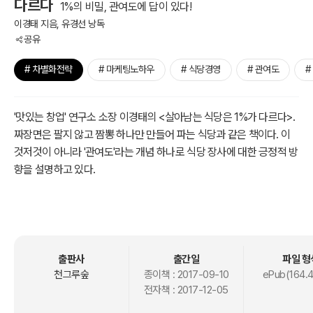
다르다
1%의 비밀, 관여도에 답이 있다!
이경태 지음, 유경선 낭독
공유
# 차별화전략
# 마케팅노하우
# 식당경영
# 관여도
#
'맛있는 창업' 연구소 소장 이경태의 <살아남는 식당은 1%가 다르다>.
짜장면은 팔지 않고 짬뽕 하나만 만들어 파는 식당과 같은 책이다. 이
것저것이 아니라 '관여도'라는 개념 하나로 식당 장사에 대한 긍정적 방
향을 설명하고 있다.
책은 1장 '장사, 업종별 특징의 이해가 먼저다', 2장 '관여도를 알면 돌파
구가 보인다', 3장 '식당, 관여도로 풀어야 이긴다', 4장 '저관여를 고관
여로 바꾸는 원가의 비밀', 5장 '당신의 식당을 바꿔줄 21가지 훈수', 이
렇게 총 다섯 개의 장으로 구성되어 있다. 그리고 각 장이 끝나는 부분
출판사
출간일
파일 형
에 저자의 20년 컨설팅 노하우가 담긴 6개의 최신 컨설팅 보고서가 수
천그루숲
종이책 :
2017-09-10
ePub(164.
전자책 :
2017-12-05
록되어 있다.