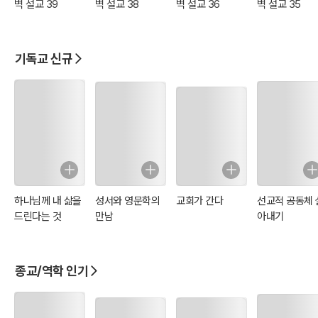
벽 설교 39
벽 설교 38
벽 설교 36
벽 설교 35
기독교 신규
하나님께 내 삶을
성서와 영문학의
교회가 간다
선교적 공동체 
드린다는 것
만남
아내기
종교/역학 인기