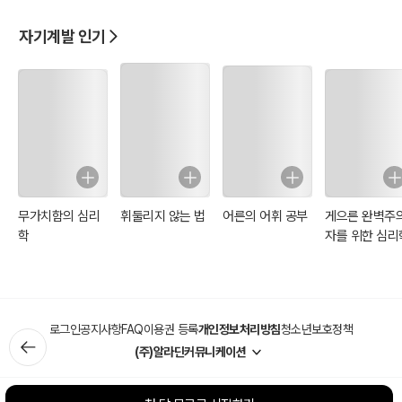
려고 애쓴다. 사혈 몇 번으로 질병이 해결될 것이라는 착각에 머무르곤
한다. 자신은 물론 가족의 건강은 그 누구도 책임져 주지 않는다. 최악
자기계발 인기
의 상황이 오기 전에 건강을 챙기는 지혜가 필요하지 않을까? 제대로
배워서 가족의 건강을 책임질 수 있다는 것은 축복이다.
건강하게 살고 싶다면 꼭 읽어야 할 건강 필독서!!!
이 책의 부록에서 저자는 자신과 가족의 몸 상태를 꼼꼼하게 살필 수
있도록 정리한 250개 항목의 “건강 체크리스트”를 싣고 있다.
무가치함의 심리
휘둘리지 않는 법
어른의 어휘 공부
게으른 완벽주
학
자를 위한 심리
로그인
공지사항
FAQ
이용권 등록
개인정보처리방침
청소년보호정책
(주)알라딘커뮤니케이션