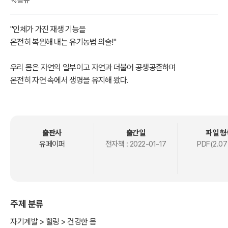
공유
"인체가 가진 재생 기능을
온전히 복원해 내는 유기농법 의술!"
우리 몸은 자연의 일부이고 자연과 더불어 공생공존하며
온전히 자연 속에서 생명을 유지해 왔다.
하지만 과학 문명의 발달은 유기농법을 무시하고
화학기법으로 우리 몸의 질병을 해결하려고 한다.
시각이 바뀌지 않는 한 끝없이 악습의 고리에서
벗어날지 못할 수도 있다.
출판사
출간일
파일 형
유페이퍼
전자책 :
2022-01-17
PDF(2.07
이제부터라도 우리 몸 본래의 자생능력과 재생능력을
활성화시킬 수 있는 유기농법을 적용하여 생명의 근원과
해결책을 재조명하는 관점 전환의 노력들이 요구된다.
주제 분류
"나와 내 가족의 건강,
그 누구도 책임져 주지 않는다!"
자기계발 > 힐링 > 건강한 몸