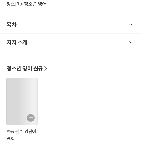
기억도 오래갈 뿐만이 아니라, 문장을 이해하는데도 많은 도움을 받을
청소년 > 청소년 영어
수 있습니다.
본서에서는 우리가 무작정 외웠던 표현과 숙어들을 간추려
목차
쉽게 이해할 수 있게 안내합니다.
저자 소개
"원어민처럼 숙어를 이해하면, 숙어도 매우 쉽다!"
할머니도 되는 영어, TNT
할아버지 되는 영어, TNT
청소년 영어 신규
누구나 되는 영어, TNT
참조
유튜브: "TNT영어"
초등 필수 영단어
900