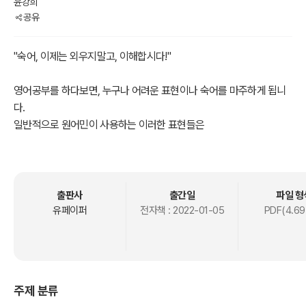
윤강희
공유
"숙어, 이제는 외우지말고, 이해합시다!"
영어공부를 하다보면, 누구나 어려운 표현이나 숙어를 마주하게 됩니
다.
일반적으로 원어민이 사용하는 이러한 표현들은
그 기원이나 의미구성에 대한 설명이 없이
무작정 외우는 경우가 대부분입니다.
그럴수밖에 없는 것이, 왜 그러한 형태로, 구성으로 만들어지는지에 대
해
출판사
출간일
파일 형
설명을 해주는 곳이 없기에
유페이퍼
전자책 :
2022-01-05
PDF(4.69
영어를 공부하는 수강생들은 무작정 외우는 노력을 하기 마련입니다.
그러나 그러한 표현이나 숙어도 하나하나 분석하여
이해를 한다면, 굳이 암기하는데 많은 노력을 하지 않아도 될 것입니
다.
주제 분류
다시말해 이해한 후에 암기를 하면