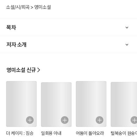
인 행각을 벌인 것일까? 포크너의 묘사가 매 순간 흥미진진하다.
소설/시/희곡 > 영미소설
목차
저자 소개
영미소설 신규
더 케이지 : 짐승
일회용 아내
어둠이 돌아오라
털북숭이 원숭