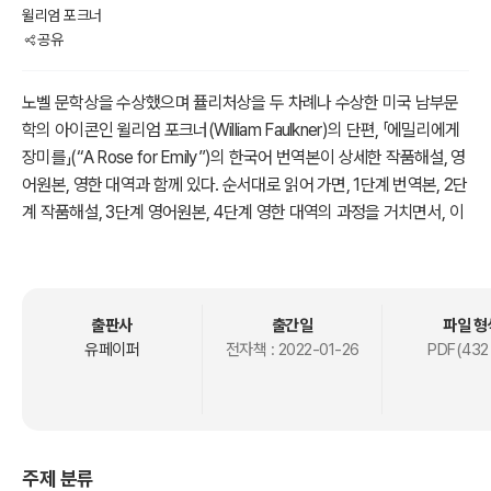
윌리엄 포크너
공유
노벨 문학상을 수상했으며 퓰리처상을 두 차례나 수상한 미국 남부문
학의 아이콘인 윌리엄 포크너(William Faulkner)의 단편, 「에밀리에게
장미를」(“A Rose for Emily”)의 한국어 번역본이 상세한 작품해설, 영
어원본, 영한 대역과 함께 있다. 순서대로 읽어 가면, 1단계 번역본, 2단
계 작품해설, 3단계 영어원본, 4단계 영한 대역의 과정을 거치면서, 이
작품에 대해 완전히 해독하게 된다. 그로 인해, 겉으로 드러난 작품의
모습, 그 이상의 의미를 발견하게 되고, 문법적 번역의 한계, 그 너머를
체험하게 된다.
출판사
출간일
파일 형
포크너의 남부문학의 전통을 다룬 서사적이고 신화적인 작품으로, 그
유페이퍼
전자책 :
2022-01-26
PDF(432
의 최고의 걸작이라 일컬어지고, 고딕 소설의 대표적인 우수작으로 널
리 알려져 있는 이 이야기는 에밀리 그리어슨이 죽으면서부터 시작된
다. 알려지지 않은 3인칭 복수의 서술자에 의해 회고의 형태로 그녀의
삶이 조명되는데, 왜 그들은 에밀리에게 장미를 바치며 애도하는 것일
주제 분류
까? 미국 남부의 전통적 가치관의 화석이 된 그녀, 에밀리는 왜 엽기적