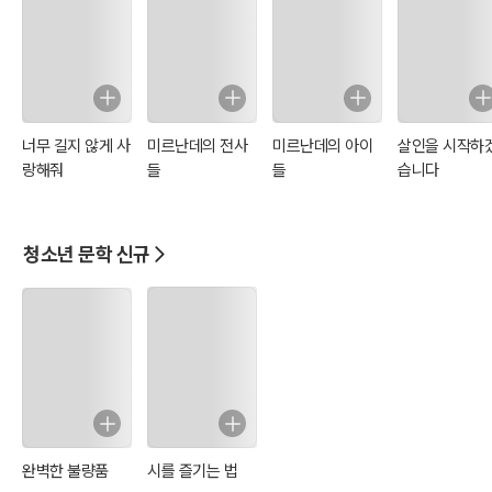
너무 길지 않게 사
미르난데의 전사
미르난데의 아이
살인을 시작하
랑해줘
들
들
습니다
청소년 문학 신규
완벽한 불량품
시를 즐기는 법