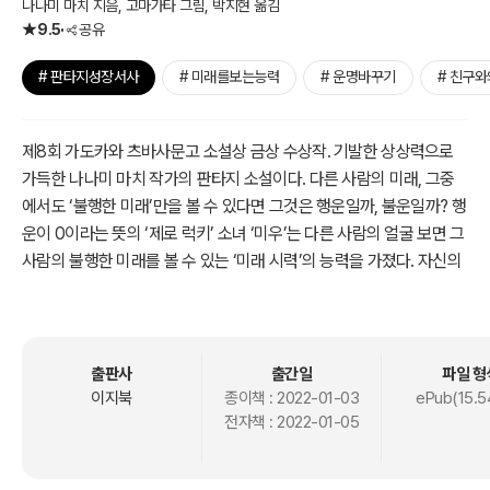
나나미 마치 지음, 고마가타 그림, 박지현 옮김
9.5
공유
# 판타지성장서사
# 미래를보는능력
# 운명바꾸기
# 친구
제8회 가도카와 츠바사문고 소설상 금상 수상작. 기발한 상상력으로
가득한 나나미 마치 작가의 판타지 소설이다. 다른 사람의 미래, 그중
에서도 ‘불행한 미래’만을 볼 수 있다면 그것은 행운일까, 불운일까? 행
운이 0이라는 뜻의 ‘제로 럭키’ 소녀 ‘미우’는 다른 사람의 얼굴 보면 그
사람의 불행한 미래를 볼 수 있는 ‘미래 시력’의 능력을 가졌다. 자신의
의지와 상관없이 ‘미래 시력’이 보이는 것이기 때문에 ‘미우’는 사람의
얼굴을 보지 않으려 늘 고개를 숙이고 다니는 아이로 자랐다.
모험보다는 도피를 선택해 왔던 ‘미우’는 학교에서 우연히 같은 능력을
출판사
출간일
파일 형
가진 소년, ‘다키시마’를 만나게 된다. ‘다키시마’가 ‘미우’의 능력을 한
이지북
종이책 :
2022-01-03
ePub(15.5
전자책 :
2022-01-05
눈에 알아보고 ‘미우’에게 은밀히 접근해 온 것. 평소와 같이 자신의 능
력을 들키지 않기 위해 애쓰던 ‘미우’이지만 실수로 학교 선배의 불행
한 미래를 ‘미래 시력’으로 보고 흔들린다.