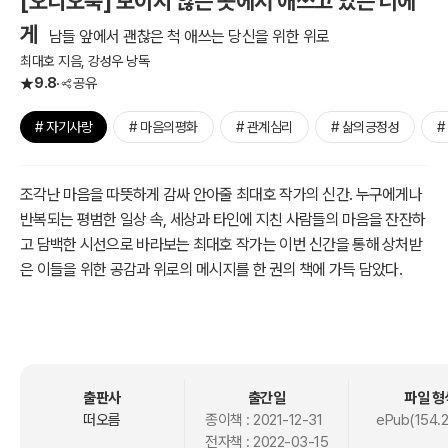
[오디오북] 보이지 않는 곳에서 애쓰고 있는 너에
게
남들 앞에서 괜찮은 척 애쓰는 당신을 위한 위로
최대호 지음, 강성우 낭독
9.8
공유
# 자기사랑
# 마음의평화
# 관계심리
# 삶의긍정성
#
조각난 마음을 따뜻하게 감싸 안아줄 최대호 작가의 신간. 누구에게나
반복되는 평범한 일상 속, 세상과 타인에 지친 사람들의 마음을 잔잔하
고 담백한 시선으로 바라보는 최대호 작가는 이번 신간을 통해 상처받
은 이들을 위한 공감과 위로의 메시지를 한 권의 책에 가득 담았다.
세상이 정답이라 강요하는 답안지에 과감히 ‘아니오’라 대답할 수 있는
작가. 보편의 시선, 판단, 결정에 흔들리지 않는 내 행복에 대한 셀프치
유서가 되어줄 이번 신간은 스스로의 행복에 마주하고 건강한 고민을
통해 도전하는 자세를 설명한다.
출판사
출간일
파일 형
떠오름
종이책 :
2021-12-31
ePub(154.
전자책 :
2022-03-15
모든 사람이 1인분씩 짊어지고 있는 인생의 궤란 모두 하나로 일치하