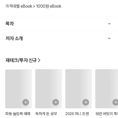
가격대별 eBook > 1000원 eBook
목차
저자 소개
재테크/투자 신규
파동 눌림목 매매
독하게 돈 공부
2026 머니 트렌
워런 버핏의 투