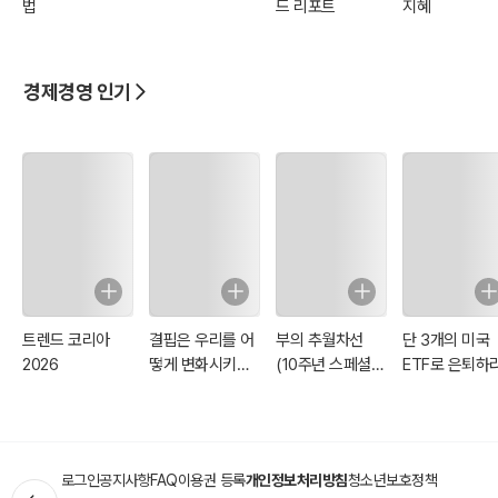
법
드 리포트
지혜
경제경영 인기
트렌드 코리아
결핍은 우리를 어
부의 추월차선
단 3개의 미국
2026
떻게 변화시키는
(10주년 스페셜
ETF로 은퇴하
가
에디션)
로그인
공지사항
FAQ
이용권 등록
개인정보처리방침
청소년보호정책