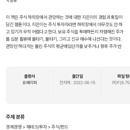
공유
이 책은 주식 하락장에서 관망하는 것에 대한 지은이의 경험과 통찰이
담긴 웹툰이다. 지은이는 주식 투자자라면 하락장에서 아무것도 안 하
고 있기가 무척 어렵다고 한다. 보유 주식을 투매하든지 저렴해진 주가
를 십분 활용해 물타기, 불타기, 그리고 신규 매수에 나선다는 것이다.
관망만 하다가는 물린 주식의 평균매입단가를 낮추거나 향후 주가 반
등 시 얻을 수 있는 보유 주식의 기대 수익을 놓쳐버릴 염려가 있기 때
문이다. 하지만 지은이는 이러한 하락장이 단기 조정장이 아닌 장기적
인 추세 하락장이라면 관망 전략이 오히려 더 나은 선택이 될 수도 있
다고 한다. 다만 지은이는 우리들에게 하락장의 성격을 매매 시점에서
출판사
출간일
파일 형
정확히 분별할 능력이 없어 적시에 관망 전략을 쓰지 못하는 한계가 있
유페이퍼
전자책 :
2022-06-15
PDF(6.75
음도 부인하지 않고 있다.
주제 분류
경제경영 > 재테크/투자 > 주식/펀드