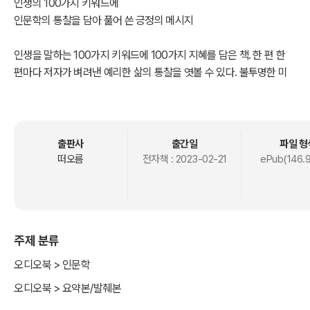
인생의 100가지 키워드에
인문학의 통찰을 담아 풀어 쓴 긍정의 메시지
인생을 말하는 100가지 키워드에 100가지 지혜를 담은 책. 한 편 한
편마다 저자가 벼려낸 예리한 삶의 통찰을 엿볼 수 있다. 불투명한 미
래, 보이지 않는 희망으로 암울한 삶의 길에서 우리에게 필요한 가장
중요한 힘은 바로 인문학의 힘이다. 저자는 20년간 꾸준히 ‘씨앗 문
장’을 수집해 좋은 글귀를 만드는 글 장인으로서, 인간의 본성과 인생
의 본질에 대해 끊임없이 탐구해왔다. 이 책은 방황의 길 위에 선 우리
출판사
출간일
파일 형
가 긍정으로 향할 수 있도록 이끄는 지혜의 나침반이 되어줄 것이다.
떠오름
전자책 :
2023-02-21
ePub(146.
작가의 말
제1부 시작과 끝, 깊은 우물로부터 생명수를 얻기까지
제2부 채움과 비움, 참다운 삶을 살 수 있기까지
주제 분류
에필로그
오디오북 > 인문학
오디오북 > 요약본/발췌본