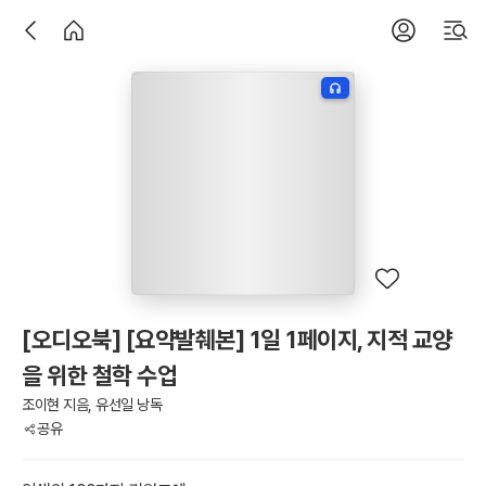
[오디오북] [요약발췌본] 1일 1페이지, 지적 교양
을 위한 철학 수업
조이현 지음, 유선일 낭독
공유