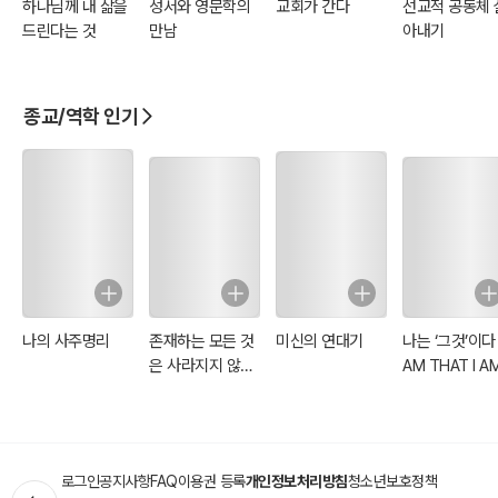
하나님께 내 삶을
성서와 영문학의
교회가 간다
선교적 공동체 
드린다는 것
만남
아내기
종교/역학 인기
나의 사주명리
존재하는 모든 것
미신의 연대기
나는 ‘그것’이다 :
은 사라지지 않는
AM THAT I A
다
로그인
공지사항
FAQ
이용권 등록
개인정보처리방침
청소년보호정책