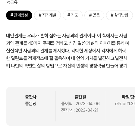
공유
# 관계형성
# 자기계발
# 기도
# 믿음
# 삶의방향
대인관계는 우리가 흔히 접하는 사람과의 관계이다. 이 책에서는 사람
과의 관계를 40가지 주제를 정하고 성경 말씀과 삶의 이야기를 통하여
실질적인 사람과의 관계를 제시했다. 각박한 세상에서 각자에게 허락
한 달란트를 적재적소에 잘 활용하여 내 안의 가치를 발견하고 발전시
켜 나만의 특별한 삶의 방법으로 자신의 인생의 경쟁력을 만들어 경기
불황이라는 시대 속에 인생의 날개를 활짝 펼치길 바란다.
출판사
출간일
파일 형
좋은땅
종이책 :
2023-04-06
ePub(11.3
전자책 :
2023-04-21