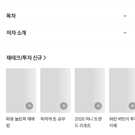
대한 역사를 일목요연하게 정리하여 경제지식을 쌓고 투자에 활용하
고자 하시는 분,
목차
IMF 외환위기 이후 세대로서 한국의 외환위기가 어떻게 발생했고, 어
떤 위기가 있었으며, 어떻게 극복했는지 알고 싶으신 분 들을 대상으로
저자 소개
집필하였다.
재테크/투자 신규
파동 눌림목 매매
독하게 돈 공부
2026 머니 트렌
워런 버핏의 투
법
드 리포트
지혜