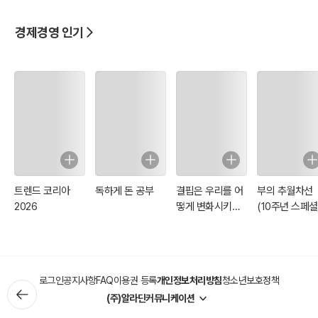
경제경영 인기
트렌드 코리아
독하게 돈 공부
결핍은 우리를 어
부의 추월차선
2026
떻게 변화시키는
(10주년 스페셜
가
에디션)
로그인
공지사항
FAQ
이용권 등록
개인정보처리방침
청소년보호정책
(주)알라딘커뮤니케이션