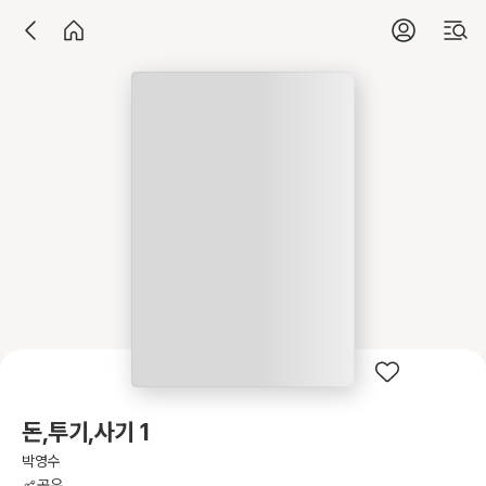
돈,투기,사기 1
박영수
공유