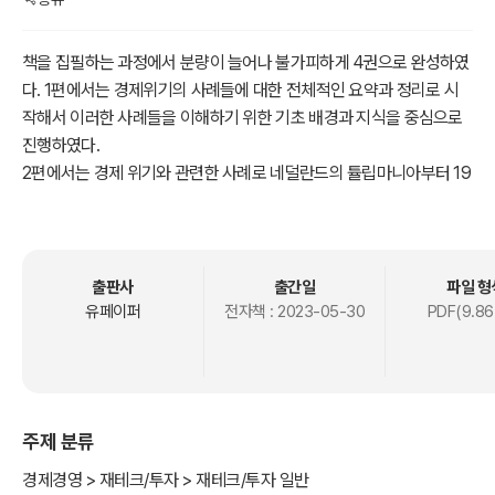
책을 집필하는 과정에서 분량이 늘어나 불가피하게 4권으로 완성하였
다. 1편에서는 경제위기의 사례들에 대한 전체적인 요약과 정리로 시
작해서 이러한 사례들을 이해하기 위한 기초 배경과 지식을 중심으로
진행하였다.
2편에서는 경제 위기와 관련한 사례로 네덜란드의 튤립마니아부터 19
29년 대공황 이전의 플로리다 토지 투기 버블까지 담고 있으며, 폰지
사기를 중심으로 하는 대표적인 금융 사기 사례들을 추가하였다.
3편에서는 1929년 대공황으로 시작하여 1990년 일본의 버블붕괴, 1
997년 아시아 외환위기로 이어지는 경제 위기 사례들을 정리하였고,
출판사
출간일
파일 형
4편은 1997년 한국의IMF구제 금융신청과 2007년 글로벌 금융위기
유페이퍼
전자책 :
2023-05-30
PDF(9.86
를 거쳐 2021년 아케고스캐피털 파산에 이르기까지의 과정을 담고 있
으며, 투기에 대한 개괄적인 심리이론을 추가하였다.
이 책은 과거의 사례를 통해 현재를 살아가는 생존의 지혜와 불확실한
주제 분류
미래에 일어날 경제위기에 어떻게 대처해야 하는가에 대한 혜안을 얻
고자 하시는 분, 이론적인 내용이 아니라 현재까지 발생한 경제위기에
경제경영 > 재테크/투자 > 재테크/투자 일반