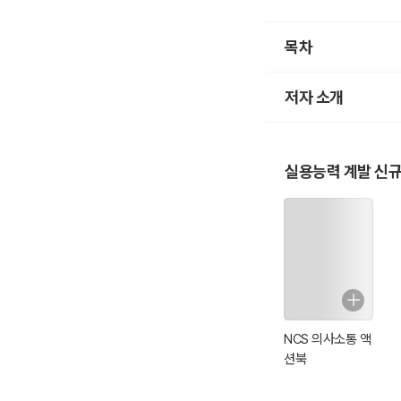
목차
저자 소개
실용능력 계발 신
NCS 의사소통 액
션북