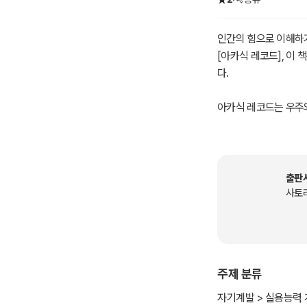
인간의 힘으로 이해하기
[아카식 레코드], 이
다.
아카식 레코드는 우주의
에 대한 탐구를 위한 
내용들만을 담고 있기
아카식 레코드는 아직 
출판
이 우리의 삶과 영적 
사토
주제 분류
자기계발 > 실용능력 