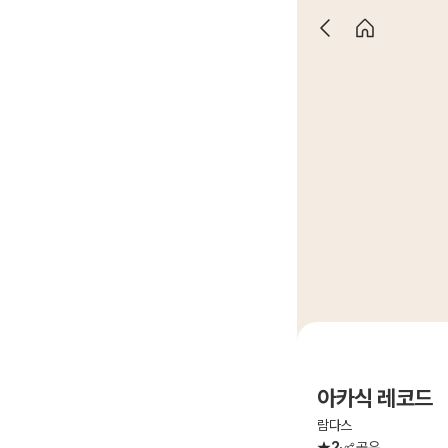
아카식 레코드
람다스
2
공유