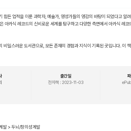
 힘든 업적을 이룬 과학자, 예술가, 영성가들의 영감의 바탕이 되었다고 알려
 책은 아카식 레코드의 신비로운 세계를 탐구하고 다양한 측면에서 아카식 레
 비밀스러운 도서관으로, 모든 존재의 경험과 지식이 기록된 곳입니다. 이 책
안내서'이자, 영적 성장과 깨달음의 열쇠로 불필요한 내용을 걷어낸 가장 쉽고
에 아카식 레코드에 대한 전반적 개념을 정립하는데 목적을 두고 쓰여졌습니다
많은 이에게 아직 알려지지 않은 신비로운 영역으로, 이 책은 아카식 레코드의
사
출간일
파
여정에 어떻게 영향을 미칠 수 있는지에 대한 이해를 도울 것입니다.
리
전자책 :
2023-11-03
ePub
계발 > 두뇌/창의성계발