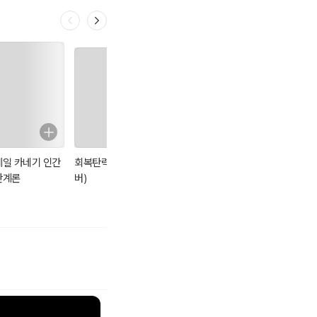
데일 카네기 인간
회복탄력성 (리커
데일 카네기 자기
손자병법
관계론
버)
관리론