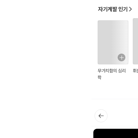
자기계발 인기
무가치함의 심리
휘
학