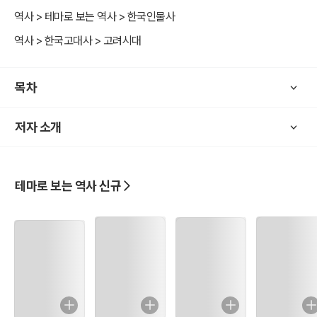
끝까지 지켜낸 여인이 있었으니 고려의 딸 기황후였다. 그러나 하늘도
역사 > 테마로 보는 역사 > 한국인물사
울릴만한 인물인 기황후는 소설 속의 인물이 아니라 고려국 지금의 전
역사 > 한국고대사 > 고려시대
라북도에서 1316년경 태어난 인물로 그녀는 고려가 내동댕이친 가련
한 여자였다. 그렇지만 세상만사 새옹지마라 한치 앞을 내다볼 수 없는
것이라고 하더니 기황후는 극에 달한 사치와 방탕으로 세상 무서운 줄
목차
모르고 원제국을 몰락으로 이끌고 가는 황상 순제의 인생스승이 되어
황위에 대해 끊임없이 도전하여 세 번씩이나 멎어가는 그의 심장을 다
저자 소개
시 뛰게 해준 세계적인 인물로 거듭났다. 그러나 등하불명(燈下不明)
이라고 기황후의 오라버니들은 기황후를 등에 업고 천지분간을 못하
여 하늘 두려운 줄 모르고 세상이 다 자기 발 밑에 있는 것처럼 함부로
행하며 다녔다. 주막거리도 아닌데 그 곳을 주구장창 갈지자로 누비면
테마로 보는 역사 신규
서 거들먹대고 입은 살아서 나불나불 왕실을 깔아뭉개니 왕실과 백성
들은 심사가 뒤틀려도 침묵으로 따가운 시선을 보내며 마음속으로 어
깃장을 놓고 있었다. 이렇듯 기황후의 오라버니들로 인해서 기황후는
부정적인 면이 부각되었지만 ‘역사란 강자의 이야기’라 정사에 적어 놓
은 대로 모두 믿을 수는 없다. 원사 후비열전을 통하여 행간을 읽다보
면 기황후는 현대로 말하면 영국의 대처 수상을 능가한 철의 여인이었
다. 오히려 대처 수상이 북방민족을 호령한 기황후를 롤 모델(role mo