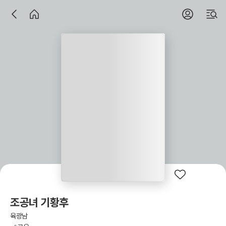
조공녀 기황후
육광남