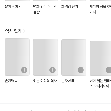
del)로 삼았어야 옳다는 생각도 든다. 기황후는 공녀로 끌려와서 처음
문자 전파담
명화 읽어주는 박
화뤄겅 전기
세계의 섬을 찾
에는 말도 글도 통하지 않는 구중궁궐에 갇힌 채 자기 한 몸 추스르지
물관
가다
못하던 여자가 어느 날 갑자기 원나라 황후까지 된 여자이다. 역사란
밝고 자랑스러운 역사만 부각시키는 것만이 올바른 역사 인식이라고
할 수 없다. 공녀와 같이 어둡고 부끄러운 역사도 엄연히 우리 조상들
역사 인기
의 삶의 자취이니 역사에 눈을 감으면 절대로 안 된다. 공녀는 우리 민
족을 대신하여 금수 같은 공녀 사냥꾼들의 마수에 걸려 희생된 자들이
기 때문에 우리가 아픔을 보듬어야 할 유산이다. 병은 자랑해야 고친다
는 말이 있다. 상처도 역시 감춘다고 낫는 것이 아니며 떳떳하게 드러
내 놓고 치료할 때 힐링의 길이 열린다고 본다. 이 책을 읽어 내려가다
보면 너무 지루할 까봐 짬이 날 때 마다 흔히 회자(膾炙) 되는 값진 고
전 이야기도 끼워 넣었으며 심지어는 음담패설도 톺아서 적고 미꾸라
지가 짝짓기 하다 미끄러지듯 빠져 나갔음을 용서해주시기 바라고 독
손자병법
읽는 여성의 역사
손자병법
쉽게 읽는 일리
자의 가슴과 마음을 때리는 글귀를 적어 넣으려고 애를 썼으나 도움이
스 오디세이아
될지는 독자들의 판단에 맡긴다. 이 책은 사실에 근거하여 썼음을 밝히
기 위하여 원사나 고려사에서 핵심이 되는 내용의 원문을 일부 끌어내
서 밝혔다. 마지막으로 이 책을 그려내는데 까다로운 중국 고전 자료를
어렵게 찾아내서 수집하여 주고 최종 마무리를 하는데 음으로 양으로