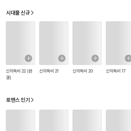
벼리는 느릿느릿 일어났다. 문 앞에 버텨 서서 술 취해 제가 무슨 말을
지껄이는지도 모르고 분탕질 치는 놈의 앞에 섰다. 뭐냐는 듯 노려보는
시대물 신규
그자의 멱살을 잡고 질질 마당까지 끌고 나온 다음, 사정없이 내동댕이
쳐 버렸다. 개구락지처럼 흙바닥에 휙 처박힌 놈이 고개를 발딱 들고
고함 고함을 쳐댔다.
“어어, 이놈 좀 보게! 사람을 막 치는구나!”
“취하여 개 노릇을 하는 자야, 이리 대접 받아 마땅하지!”
“오호라, 한번 해보자는 거냐, 이놈! 좋았다, 어디 붙어 보자.”
예상외의 일이 일어난 것은 그 다음이었다. 술에 취하여 몸도 채 가누
지 못하는 자라 여겼다. 남의 방을 예사로 침입하여 시비질이나 부리는
신의독비 22 (완
신의독비 21
신의독비 20
신의독비 17
결)
개차반인 줄 알았다. 손가락 하나로도 감당할 수 있는 하찮은 무뢰배로
여겼는데, 뜻밖에도 몸을 일으키며 단번에 허리춤의 검을 내뽑는 솜씨
가 예사롭지 않았다. 어느새 다가온 반월형의 검이 독 오른 뱀처럼 가
로맨스 인기
슴을 휘감아왔다. 아차차, 하는 사이에 저고리 고름이 툭 잘리고, 옷자
락이 흉하게 너덜거렸다.
“이 무례한 놈!”
방심하다 단단히 허를 찔린 셈이었다. 천지분간 하지 못하고 제멋대로
휘둘러대는 취한 자의 검인지라, 어디로 튈지 가늠조차 할 수 없었다.