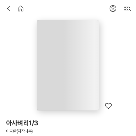
아사벼리1/3
이지환(자작나무)