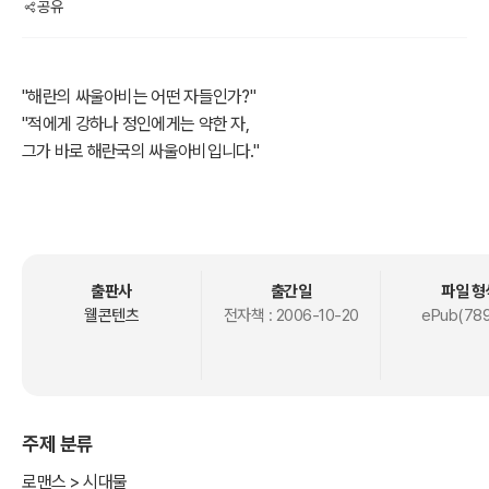
공유
"해란의 싸울아비는 어떤 자들인가?"
"적에게 강하나 정인에게는 약한 자,
그가 바로 해란국의 싸울아비입니다."
아사벼리,
해란국의 긍지 높은 싸울아비.
無情의 검을 들고 왕을 위한 춤사위를 나리는 자.
아사벼리,
출판사
출간일
파일 형
검량보다 깊은 충정으로 심량을 접는 여인 아닌 여인.
웰콘텐츠
전자책 :
2006-10-20
ePub(789
돌아오시네.
다시 돌아오시네, 그 님이.
기다리는 이 없는데, 돌아오시네.
주제 분류
물으시면 대답할 말 나는 알지 못하는데,
거짓된 변명을 찾기도 전에 돌아오시네.
로맨스 > 시대물