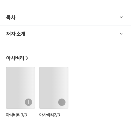
어찌하리, 어찌하리.
말 안해도 말 못해도 금약(金約)인데,
목차
내 그대를 기다리지 않았네.
저자 소개
<작품 속에서>
아사벼리
앞에서 대놓고 창기라 모욕하니, 이런 모욕도 달리 없었다. 그만 꽃분
네의 얼굴이 새빨갛게 달아올랐다. 옆에 앉은 불유의 눈썹도 휙 하니
치켜 올랐다. 저절로 손이 허리춤의 검에 가 닿았다. 당장에라도 벌떡
일어서 그 사내의 목을 칠 기세였다.
“아서라.”
벼리가 그를 제지했다.
“모처럼 정인을 보아 좋은 이 자리에서 어찌 귀한 검을 휘두른단 말이
더냐? 내게 맡겨라.”
아사벼리3/3
아사벼리2/3
하루 내내 씁쓸하던 기분을 단번에 해결할 좋은 기회였다. 성으로 돌아
가면 ‘또 싸움질을 하였다니?’ 하고 아버님의 잔소리를 들을 테지만.