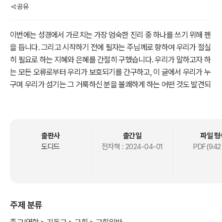
공유
이번에는 성경에서 가르치는 가장 엄숙한 진리 중 하나를 쓰기 위해 펜
을 듭니다. 그리고 시작하기 전에 필자는 주님께로 향하여 우리가 절실
히 필요로 하는 지혜와 은혜를 간절히 구했습니다. 우리가 말하고자 하
는 모든 오류로부터 우리가 보호되기를 간구하고, 이 글에서 우리가 누
구며 우리가 섬기는 그 거룩하신 분을 불쾌하게 하는 어떤 것도 발견되
지 않도록 간구했습니다. 필자는 아래의 말씀의 정신으로 글을 쓸 수
있기를 원합니다.
누가 주의 노여움의 능력을 알며 누가 주의 진노의 두려움을 알리이까
출판사
출간일
파일 형
(시 90:11)
도디드
전자책 :
2024-04-01
PDF(942
주제 분류