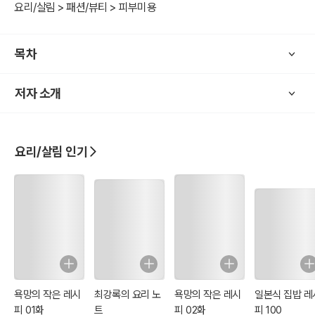
요리/살림 > 패션/뷰티 > 피부미용
목차
저자 소개
요리/살림 인기
욕망의 작은 레시
최강록의 요리 노
욕망의 작은 레시
일본식 집밥 레
피 01화
트
피 02화
피 100