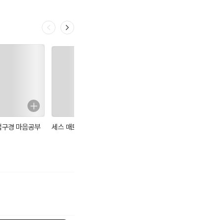
법구경 마음공부
세스 매트리얼
천로역정 (완역
하나님의 임재 연
판) : 세계기독교
습 (완역판) : 세계
고전 15
기독교고전 17