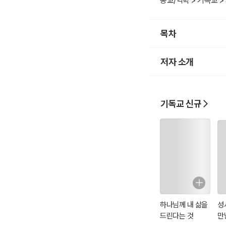
종교/역학 > 기독교 >
목차
저자 소개
기독교 신규
하나님께 내 삶을
성
드린다는 것
만