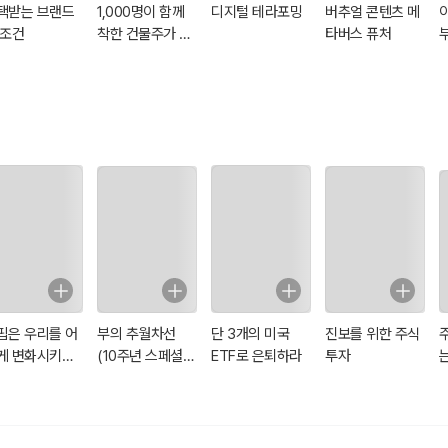
택받는 브랜드
1,000명이 함께
디지털 테라포밍
버추얼 콘텐츠 메
 조건
착한 건물주가 되
타버스 퓨처
면 어떨까요?
핍은 우리를 어
부의 추월차선
단 3개의 미국
진보를 위한 주식
게 변화시키는
(10주년 스페셜
ETF로 은퇴하라
투자
에디션)