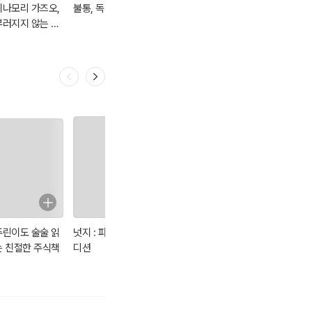
이나모리 가즈오,
불통, 독단, 야망
창조를 위한 창의
창조를 위한 창의
부러지지 않는 마
학 콘서트 2판
학콘서트
음
주린이도 술술 읽
넛지 : 파이널 에
THE MONEY
주린이가 가장 알
는 친절한 주식책
디션
BOOK 더 머니북
고 싶은 최다질문
TOP 77